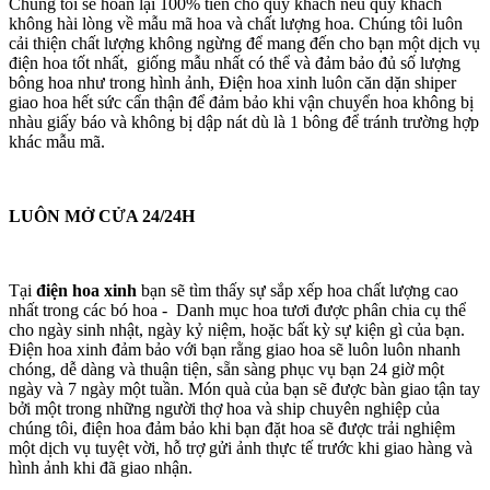
Chúng tôi sẽ hoàn lại 100% tiền cho quý khách nếu quý khách
không hài lòng về mẫu mã hoa và chất lượng hoa. Chúng tôi luôn
cải thiện chất lượng không ngừng để mang đến cho bạn một dịch vụ
điện hoa tốt nhất, giống mẫu nhất có thể và đảm bảo đủ số lượng
bông hoa như trong hình ảnh, Điện hoa xinh luôn căn dặn shiper
giao hoa hết sức cẩn thận để đảm bảo khi vận chuyển hoa không bị
nhàu giấy báo và không bị dập nát dù là 1 bông để tránh trường hợp
khác mẫu mã.
LUÔN MỞ CỬA 24/24H
Tại
điện hoa xinh
bạn sẽ tìm thấy sự sắp xếp hoa chất lượng cao
nhất trong các bó hoa - Danh mục hoa tươi được phân chia cụ thể
cho ngày sinh nhật, ngày kỷ niệm, hoặc bất kỳ sự kiện gì của bạn.
Điện hoa xinh đảm bảo với bạn rằng giao hoa sẽ luôn luôn nhanh
chóng, dễ dàng và thuận tiện, sẵn sàng phục vụ bạn 24 giờ một
ngày và 7 ngày một tuần. Món quà của bạn sẽ được bàn giao tận tay
bởi một trong những người thợ hoa và ship chuyên nghiệp của
chúng tôi, điện hoa đảm bảo khi bạn đặt hoa sẽ được trải nghiệm
một dịch vụ tuyệt vời, hỗ trợ gửi ảnh thực tế trước khi giao hàng và
hình ảnh khi đã giao nhận.