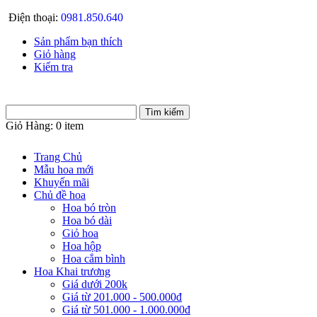
Điện thoại:
0981.850.640
Sản phẩm bạn thích
Giỏ hàng
Kiểm tra
Giỏ Hàng:
0 item
Trang Chủ
Mẫu hoa mới
Khuyến mãi
Chủ đề hoa
Hoa bó tròn
Hoa bó dài
Giỏ hoa
Hoa hộp
Hoa cắm bình
Hoa Khai trương
Giá dưới 200k
Giá từ 201.000 - 500.000đ
Giá từ 501.000 - 1.000.000đ