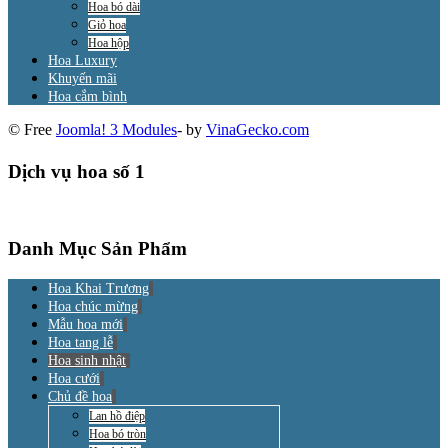
Hoa bó dài
Giỏ hoa
Hoa hộp
Hoa Luxury
Khuyến mãi
Hoa cắm bình
© Free
Joomla! 3 Modules
- by
VinaGecko.com
Dịch vụ hoa số 1
Danh Mục Sản Phẩm
Hoa Khai Trương
Hoa chúc mừng
Mẫu hoa mới
Hoa tang lễ
Hoa sinh nhật
Hoa cưới
Chủ đề hoa
Lan hồ điệp
Hoa bó tròn