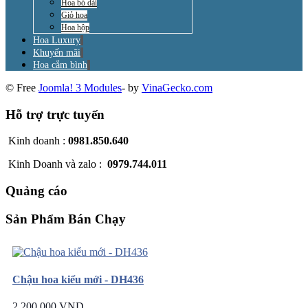
Hoa bó dài
Giỏ hoa
Hoa hộp
Hoa Luxury
Khuyến mãi
Hoa cắm bình
© Free
Joomla! 3 Modules
- by
VinaGecko.com
Hỗ trợ trực tuyến
Kinh doanh :
0981.850.640
Kinh Doanh và zalo :
0979.744.011
Quảng cáo
Sản Phẩm Bán Chạy
Chậu hoa kiểu mới - DH436
2.200.000 VND