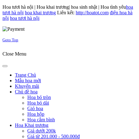
Hoa tươi hà nội | Hoa khai trương| hoa sinh nhật | Hoa tình yêu
hoa
tươi hà nội
hoa khai trương
Liên kết:
http://hoatot.com
điện hoa hà
nội
hoa tươi hà nội
Joomla! 3 Templates
Goto Top
Close Menu
Trang Chủ
Mẫu hoa mới
Khuyến mãi
Chủ đề hoa
Hoa bó tròn
Hoa bó dài
Giỏ hoa
Hoa hộp
Hoa cắm bình
Hoa Khai trương
Giá dưới 200k
Giá từ 201.000 - 500.000đ