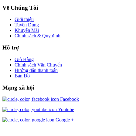
Về Chúng Tôi
Giới thiệu
Tuyển Dụng
Khuyến Mãi
Chính sách & Quy định
Hỗ trợ
Giỏ Hàng
Chính sách Vận Chuyển
Hướng dẫn thanh toán
Bản Đồ
Mạng xã hội
Facebook
Youtube
Google +