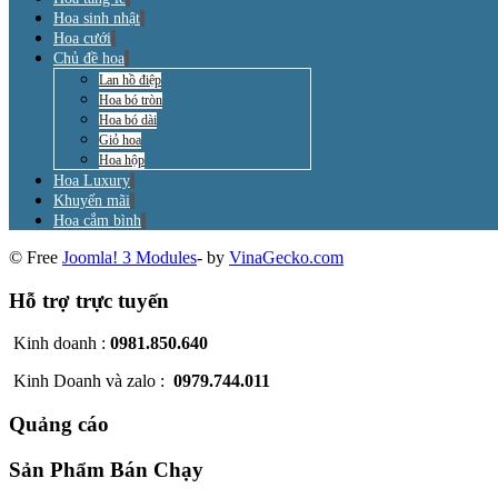
Hoa sinh nhật
Hoa cưới
Chủ đề hoa
Lan hồ điệp
Hoa bó tròn
Hoa bó dài
Giỏ hoa
Hoa hộp
Hoa Luxury
Khuyến mãi
Hoa cắm bình
© Free
Joomla! 3 Modules
- by
VinaGecko.com
Hỗ trợ trực tuyến
Kinh doanh :
0981.850.640
Kinh Doanh và zalo :
0979.744.011
Quảng cáo
Sản Phẩm Bán Chạy