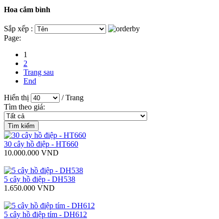
Hoa cắm bình
Sắp xếp :
Page:
1
2
Trang sau
End
Hiển thị
/ Trang
Tìm theo giá:
30 cây hồ điệp - HT660
10.000.000 VND
5 cây hồ điệp - DH538
1.650.000 VND
5 cây hồ điệp tím - DH612