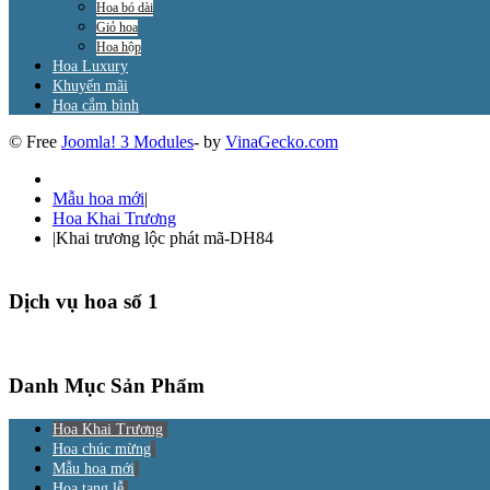
Hoa bó dài
Giỏ hoa
Hoa hộp
Hoa Luxury
Khuyến mãi
Hoa cắm bình
© Free
Joomla! 3 Modules
- by
VinaGecko.com
Mẫu hoa mới
|
Hoa Khai Trương
|
Khai trương lộc phát mã-DH84
Dịch vụ hoa số 1
Danh Mục Sản Phẩm
Hoa Khai Trương
Hoa chúc mừng
Mẫu hoa mới
Hoa tang lễ