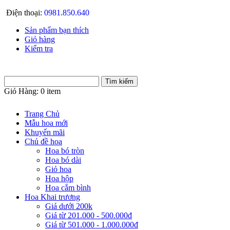
Điện thoại:
0981.850.640
Sản phẩm bạn thích
Giỏ hàng
Kiểm tra
Giỏ Hàng:
0 item
Trang Chủ
Mẫu hoa mới
Khuyến mãi
Chủ đề hoa
Hoa bó tròn
Hoa bó dài
Giỏ hoa
Hoa hộp
Hoa cắm bình
Hoa Khai trương
Giá dưới 200k
Giá từ 201.000 - 500.000đ
Giá từ 501.000 - 1.000.000đ