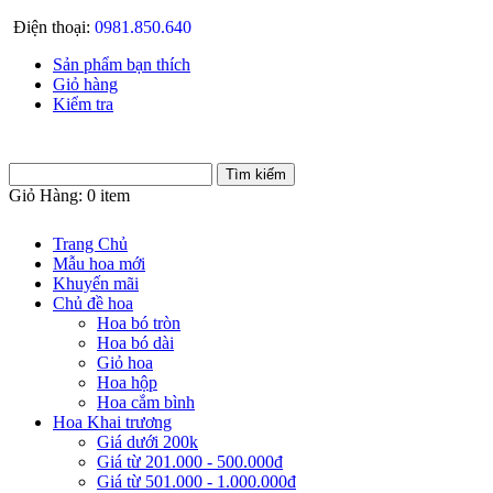
Điện thoại:
0981.850.640
Sản phẩm bạn thích
Giỏ hàng
Kiểm tra
Giỏ Hàng:
0 item
Trang Chủ
Mẫu hoa mới
Khuyến mãi
Chủ đề hoa
Hoa bó tròn
Hoa bó dài
Giỏ hoa
Hoa hộp
Hoa cắm bình
Hoa Khai trương
Giá dưới 200k
Giá từ 201.000 - 500.000đ
Giá từ 501.000 - 1.000.000đ