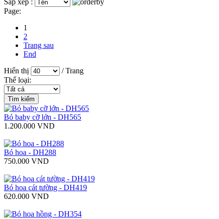
Sắp xếp :
Page:
1
2
Trang sau
End
Hiển thị
/ Trang
Thể loại:
Bó baby cỡ lớn - DH565
1.200.000 VND
Bó hoa - DH288
750.000 VND
Bó hoa cát tường - DH419
620.000 VND