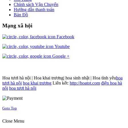
Chính sách Vận Chuyển
Hướng dẫn thanh toán
Bản Đồ
Mạng xã hội
Facebook
Youtube
Google +
Hoa tươi hà nội | Hoa khai trương| hoa sinh nhật | Hoa tình yêu
hoa
tươi hà nội
hoa khai trương
Liên kết:
http://hoatot.com
điện hoa hà
nội
hoa tươi hà nội
Joomla! 3 Templates
Goto Top
Close Menu