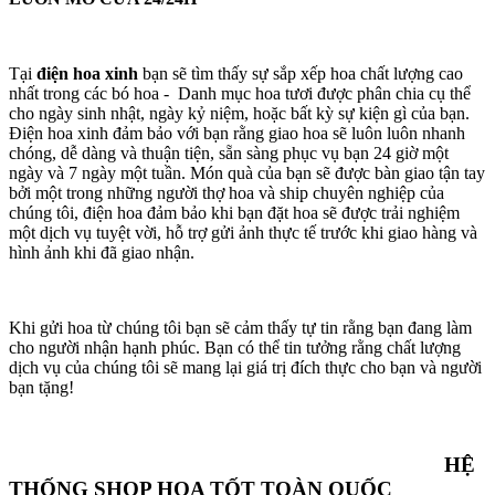
Tại
điện hoa xinh
bạn sẽ tìm thấy sự sắp xếp hoa chất lượng cao
nhất trong các bó hoa - Danh mục hoa tươi được phân chia cụ thể
cho ngày sinh nhật, ngày kỷ niệm, hoặc bất kỳ sự kiện gì của bạn.
Điện hoa xinh đảm bảo với bạn rằng giao hoa sẽ luôn luôn nhanh
chóng, dễ dàng và thuận tiện, sẵn sàng phục vụ bạn 24 giờ một
ngày và 7 ngày một tuần. Món quà của bạn sẽ được bàn giao tận tay
bởi một trong những người thợ hoa và ship chuyên nghiệp của
chúng tôi, điện hoa đảm bảo khi bạn đặt hoa sẽ được trải nghiệm
một dịch vụ tuyệt vời, hỗ trợ gửi ảnh thực tế trước khi giao hàng và
hình ảnh khi đã giao nhận.
Khi gửi hoa từ chúng tôi bạn sẽ cảm thấy tự tin rằng bạn đang làm
cho người nhận hạnh phúc. Bạn có thể tin tưởng rằng chất lượng
dịch vụ của chúng tôi sẽ mang lại giá trị đích thực cho bạn và người
bạn tặng!
HỆ
THỐNG SHOP HOA TỐT TOÀN QUỐC