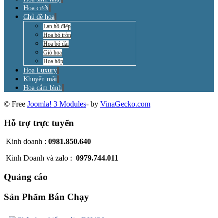
Hoa cưới
Chủ đề hoa
Lan hồ điệp
Hoa bó tròn
Hoa bó dài
Giỏ hoa
Hoa hộp
Hoa Luxury
Khuyến mãi
Hoa cắm bình
© Free
Joomla! 3 Modules
- by
VinaGecko.com
Hỗ trợ trực tuyến
Kinh doanh :
0981.850.640
Kinh Doanh và zalo :
0979.744.011
Quảng cáo
Sản Phẩm Bán Chạy