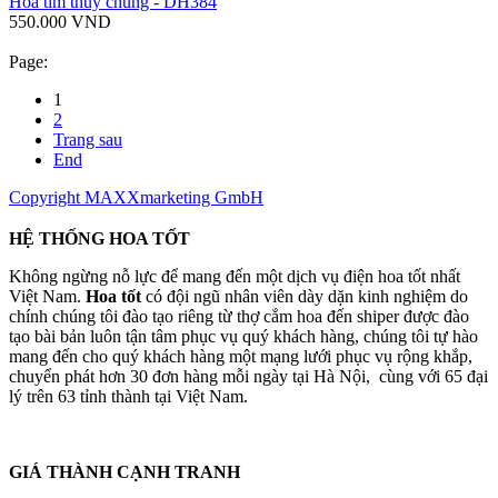
Hoa tím thủy chung - DH384
550.000 VND
Page:
1
2
Trang sau
End
Copyright MAXXmarketing GmbH
HỆ THỐNG HOA TỐT
Không ngừng nỗ lực để mang đến một dịch vụ điện hoa tốt nhất
Việt Nam.
Hoa tốt
có đội ngũ nhân viên dày dặn kinh nghiệm do
chính chúng tôi đào tạo riêng từ thợ cắm hoa đến shiper được đào
tạo bài bản luôn tận tâm phục vụ quý khách hàng, chúng tôi tự hào
mang đến cho quý khách hàng một mạng lưới phục vụ rộng khắp,
chuyển phát hơn 30 đơn hàng mỗi ngày tại Hà Nội, cùng với 65 đại
lý trên 63 tỉnh thành tại Việt Nam.
GIÁ THÀNH CẠNH TRANH