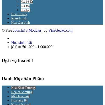
Hoa bó dài
Giỏ hoa
Hoa hộp
Hoa Luxury
Khuyến mãi
Hoa cắm bình
© Free
Joomla! 3 Modules
- by
VinaGecko.com
Hoa sinh nhật
|
Giá từ 501.000 - 1.000.000đ
Dịch vụ hoa số 1
Danh Mục Sản Phẩm
Hoa Khai Trương
Hoa chúc mừng
Mẫu hoa mới
Hoa tang lễ
Hoa sinh nhật