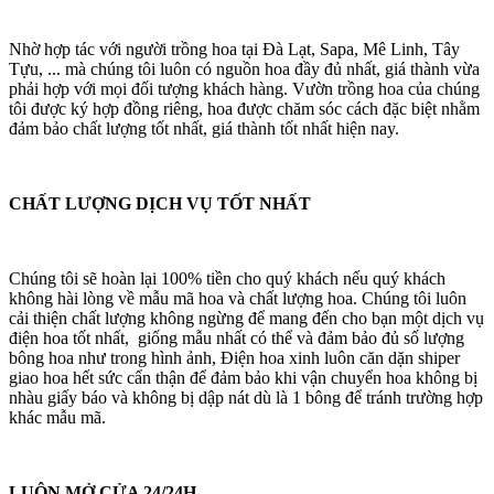
Nhờ hợp tác với người trồng hoa tại Đà Lạt, Sapa, Mê Linh, Tây
Tựu, ... mà chúng tôi luôn có nguồn hoa đầy đủ nhất, giá thành vừa
phải hợp với mọi đối tượng khách hàng. Vườn trồng hoa của chúng
tôi được ký hợp đồng riêng, hoa được chăm sóc cách đặc biệt nhằm
đảm bảo chất lượng tốt nhất, giá thành tốt nhất hiện nay.
CHẤT LƯỢNG DỊCH VỤ TỐT NHẤT
Chúng tôi sẽ hoàn lại 100% tiền cho quý khách nếu quý khách
không hài lòng về mẫu mã hoa và chất lượng hoa. Chúng tôi luôn
cải thiện chất lượng không ngừng để mang đến cho bạn một dịch vụ
điện hoa tốt nhất, giống mẫu nhất có thể và đảm bảo đủ số lượng
bông hoa như trong hình ảnh, Điện hoa xinh luôn căn dặn shiper
giao hoa hết sức cẩn thận để đảm bảo khi vận chuyển hoa không bị
nhàu giấy báo và không bị dập nát dù là 1 bông để tránh trường hợp
khác mẫu mã.
LUÔN MỞ CỬA 24/24H