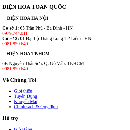
ĐIỆN HOA TOÀN QUỐC
ĐIỆN HOA HÀ NỘI
Cơ sở 1:
65 Trần Phú - Ba Đình - HN
0979.744.011
Cơ sở 2:
01 Đại Lộ Thăng Long-Từ Liêm - HN
0981.850.640
ĐIỆN HOA TP.HCM
6B Nguyễn Thái Sơn, Q. Gò Vấp, TP.HCM
0981.850.640
Về Chúng Tôi
Giới thiệu
Tuyển Dụng
Khuyến Mãi
Chính sách & Quy định
Hỗ trợ
Giỏ Hàng