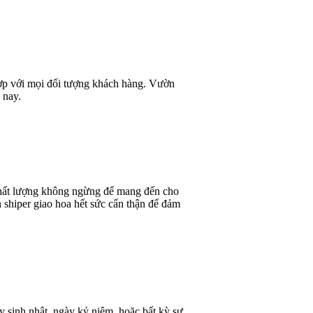
 hợp với mọi đối tượng khách hàng. Vườn
 nay.
 chất lượng không ngừng để mang đến cho
 shiper giao hoa hết sức cẩn thận để đảm
y sinh nhật, ngày kỷ niệm, hoặc bất kỳ sự