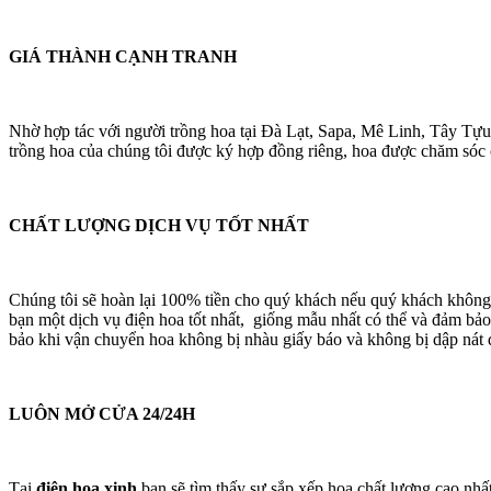
GIÁ THÀNH CẠNH TRANH
Nhờ hợp tác với người trồng hoa tại Đà Lạt, Sapa, Mê Linh, Tây Tựu
trồng hoa của chúng tôi được ký hợp đồng riêng, hoa được chăm sóc cá
CHẤT LƯỢNG DỊCH VỤ TỐT NHẤT
Chúng tôi sẽ hoàn lại 100% tiền cho quý khách nếu quý khách không
bạn một dịch vụ điện hoa tốt nhất, giống mẫu nhất có thể và đảm bảo
bảo khi vận chuyển hoa không bị nhàu giấy báo và không bị dập nát 
LUÔN MỞ CỬA 24/24H
Tại
điện hoa xinh
bạn sẽ tìm thấy sự sắp xếp hoa chất lượng cao nhấ