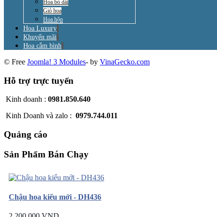
Hoa bó dài
Giỏ hoa
Hoa hộp
Hoa Luxury
Khuyến mãi
Hoa cắm bình
© Free
Joomla! 3 Modules
- by
VinaGecko.com
Hỗ trợ trực tuyến
Kinh doanh :
0981.850.640
Kinh Doanh và zalo :
0979.744.011
Quảng cáo
Sản Phẩm Bán Chạy
Chậu hoa kiểu mới - DH436
2.200.000 VND