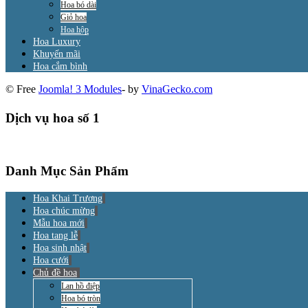
Hoa bó dài
Giỏ hoa
Hoa hộp
Hoa Luxury
Khuyến mãi
Hoa cắm bình
© Free
Joomla! 3 Modules
- by
VinaGecko.com
Dịch vụ hoa số 1
Danh Mục Sản Phẩm
Hoa Khai Trương
Hoa chúc mừng
Mẫu hoa mới
Hoa tang lễ
Hoa sinh nhật
Hoa cưới
Chủ đề hoa
Lan hồ điệp
Hoa bó tròn