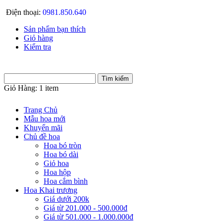
Điện thoại:
0981.850.640
Sản phẩm bạn thích
Giỏ hàng
Kiểm tra
Giỏ Hàng:
1 item
Trang Chủ
Mẫu hoa mới
Khuyến mãi
Chủ đề hoa
Hoa bó tròn
Hoa bó dài
Giỏ hoa
Hoa hộp
Hoa cắm bình
Hoa Khai trương
Giá dưới 200k
Giá từ 201.000 - 500.000đ
Giá từ 501.000 - 1.000.000đ