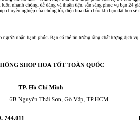
ôn luôn nhanh chóng, dễ dàng và thuận tiện, sẵn sàng phục vụ bạn 24 g
hip chuyên nghiệp của chúng tôi, điện hoa đảm bảo khi bạn đặt hoa sẽ đ
o người nhận hạnh phúc. Bạn có thể tin tưởng rằng chất lượng dịch vụ c
THỐNG SHOP HOA TỐT TOÀN QUỐC
Chí Minh Đà Nẵ
 Nguyễn Thái Sơn, Gò Vấp, TP.HCM - 84
. 744.011
 Từ Liêm, HN - 12 Hải Triều