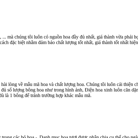
, ... mà chúng tôi luôn có nguồn hoa đầy đủ nhất, giá thành vừa phải
ch đặc biệt nhằm đảm bảo chất lượng tốt nhất, giá thành tốt nhất hiện
 hài lòng về mẫu mã hoa và chất lượng hoa. Chúng tôi luôn cải thiện
 đủ số lượng bông hoa như trong hình ảnh, Điện hoa xinh luôn căn dặn
dù là 1 bông để tránh trường hợp khác mẫu mã.
t trong các bó hoa - Danh mục hoa tươi được phân chia cụ thể cho ngà