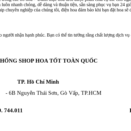
ôn luôn nhanh chóng, dễ dàng và thuận tiện, sẵn sàng phục vụ bạn 24 g
hip chuyên nghiệp của chúng tôi, điện hoa đảm bảo khi bạn đặt hoa sẽ đ
o người nhận hạnh phúc. Bạn có thể tin tưởng rằng chất lượng dịch vụ c
THỐNG SHOP HOA TỐT TOÀN QUỐC
Chí Minh Đà Nẵ
 Nguyễn Thái Sơn, Gò Vấp, TP.HCM - 84
. 744.011
 Từ Liêm, HN - 12 Hải Triều