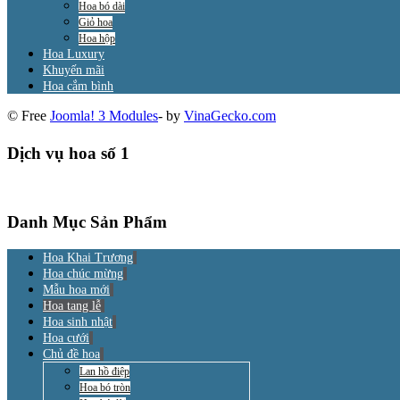
Hoa bó dài
Giỏ hoa
Hoa hộp
Hoa Luxury
Khuyến mãi
Hoa cắm bình
© Free
Joomla! 3 Modules
- by
VinaGecko.com
Dịch vụ hoa số 1
Danh Mục Sản Phẩm
Hoa Khai Trương
Hoa chúc mừng
Mẫu hoa mới
Hoa tang lễ
Hoa sinh nhật
Hoa cưới
Chủ đề hoa
Lan hồ điệp
Hoa bó tròn