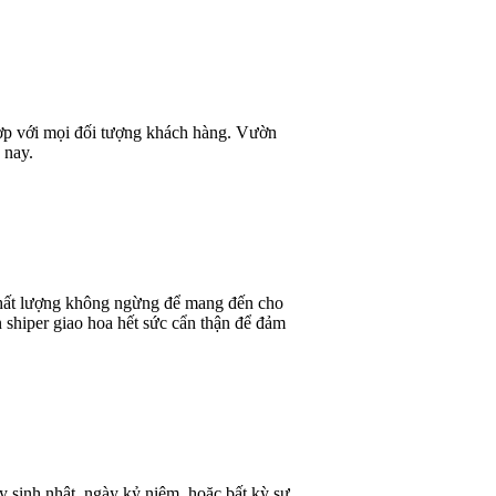
 hợp với mọi đối tượng khách hàng. Vườn
 nay.
 chất lượng không ngừng để mang đến cho
 shiper giao hoa hết sức cẩn thận để đảm
y sinh nhật, ngày kỷ niệm, hoặc bất kỳ sự