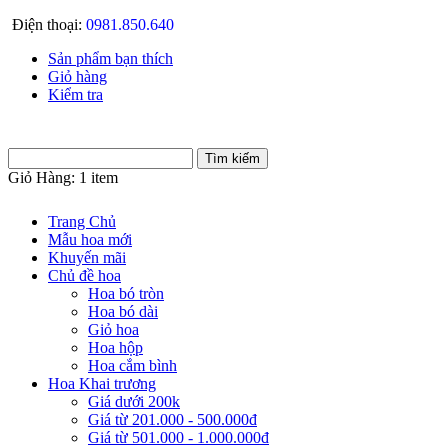
Điện thoại:
0981.850.640
Sản phẩm bạn thích
Giỏ hàng
Kiểm tra
Giỏ Hàng:
1 item
Trang Chủ
Mẫu hoa mới
Khuyến mãi
Chủ đề hoa
Hoa bó tròn
Hoa bó dài
Giỏ hoa
Hoa hộp
Hoa cắm bình
Hoa Khai trương
Giá dưới 200k
Giá từ 201.000 - 500.000đ
Giá từ 501.000 - 1.000.000đ