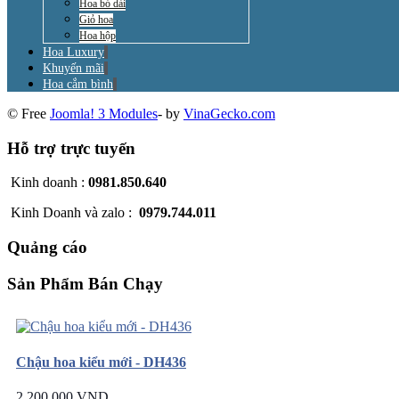
Hoa bó dài
Giỏ hoa
Hoa hộp
Hoa Luxury
Khuyến mãi
Hoa cắm bình
© Free
Joomla! 3 Modules
- by
VinaGecko.com
Hỗ trợ trực tuyến
Kinh doanh :
0981.850.640
Kinh Doanh và zalo :
0979.744.011
Quảng cáo
Sản Phẩm Bán Chạy
Chậu hoa kiểu mới - DH436
2.200.000 VND