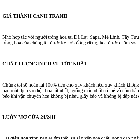
GIÁ THÀNH CẠNH TRANH
Nhờ hợp tác với người trồng hoa tại Đà Lạt, Sapa, Mê Linh, Tây Tựu
trồng hoa của chúng tôi được ký hợp đồng riêng, hoa được chăm sóc cá
CHẤT LƯỢNG DỊCH VỤ TỐT NHẤT
Chúng tôi sẽ hoàn lại 100% tiền cho quý khách nếu quý khách không
bạn một dịch vụ điện hoa tốt nhất, giống mẫu nhất có thể và đảm bảo
bảo khi vận chuyển hoa không bị nhàu giấy báo và không bị dập nát 
LUÔN MỞ CỬA 24/24H
Tại
điện hoa xinh
bạn sẽ tìm thấy sự sắp xếp hoa chất lượng cao nhấ