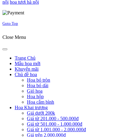
nội
hoa tươi hà nội
Joomla! 3 Templates
Goto Top
Close Menu
Trang Chủ
Mẫu hoa mới
Khuyến mãi
Chủ đề hoa
Hoa bó tròn
Hoa bó dài
Giỏ hoa
Hoa hộp
Hoa cắm bình
Hoa Khai trương
Giá dưới 200k
Giá từ 201.000 - 500.000đ
Giá từ 501.000 - 1.000.000đ
Giá từ 1.001.000 - 2.000.000đ
Giá trên 2.000.000đ