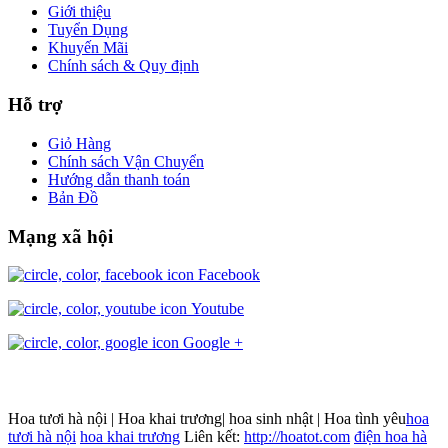
Giới thiệu
Tuyển Dụng
Khuyến Mãi
Chính sách & Quy định
Hỗ trợ
Giỏ Hàng
Chính sách Vận Chuyển
Hướng dẫn thanh toán
Bản Đồ
Mạng xã hội
Facebook
Youtube
Google +
Hoa tươi hà nội | Hoa khai trương| hoa sinh nhật | Hoa tình yêu
hoa
tươi hà nội
hoa khai trương
Liên kết:
http://hoatot.com
điện hoa hà