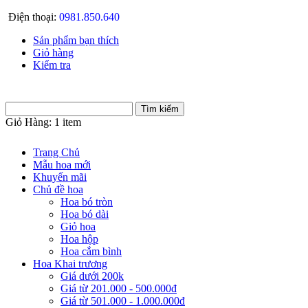
Điện thoại:
0981.850.640
Sản phẩm bạn thích
Giỏ hàng
Kiểm tra
Giỏ Hàng:
1 item
Trang Chủ
Mẫu hoa mới
Khuyến mãi
Chủ đề hoa
Hoa bó tròn
Hoa bó dài
Giỏ hoa
Hoa hộp
Hoa cắm bình
Hoa Khai trương
Giá dưới 200k
Giá từ 201.000 - 500.000đ
Giá từ 501.000 - 1.000.000đ