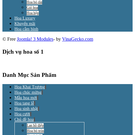
Hoa bó dài
Giỏ hoa
Hoa hộp
Hoa Luxury
Khuyến mãi
Hoa cắm bình
© Free
Joomla! 3 Modules
- by
VinaGecko.com
Dịch vụ hoa số 1
Danh Mục Sản Phẩm
Hoa Khai Trương
Hoa chúc mừng
Mẫu hoa mới
Hoa tang lễ
Hoa sinh nhật
Hoa cưới
Chủ đề hoa
Lan hồ điệp
Hoa bó tròn