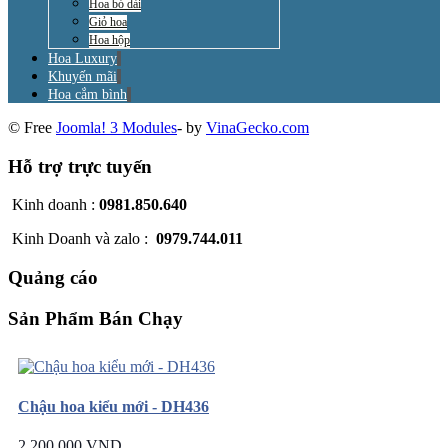
Hoa bó dài
Giỏ hoa
Hoa hộp
Hoa Luxury
Khuyến mãi
Hoa cắm bình
© Free
Joomla! 3 Modules
- by
VinaGecko.com
Hỗ trợ trực tuyến
Kinh doanh :
0981.850.640
Kinh Doanh và zalo :
0979.744.011
Quảng cáo
Sản Phẩm Bán Chạy
Chậu hoa kiểu mới - DH436
2.200.000 VND