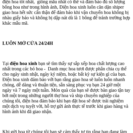
điện hoa tốt nhất, giống mẫu nhất có thể và đảm bảo đủ số lượng
bông hoa như trong hình ảnh, Điện hoa xinh luôn căn dặn shiper
giao hoa hết sức cẩn thận để đảm bảo khi vận chuyển hoa không bị
nhàu giấy báo và không bị dập nát dù là 1 bông để tránh trường hợp
khác mẫu mã.
LUÔN MỞ CỬA 24/24H
Tại
điện hoa xinh
bạn sẽ tìm thấy sự sắp xếp hoa chất lượng cao
nhất trong các bó hoa - Danh mục hoa tươi được phân chia cụ thể
cho ngày sinh nhật, ngày kỷ niệm, hoặc bất kỳ sự kiện gì của bạn.
Điện hoa xinh đảm bảo với bạn rằng giao hoa sẽ luôn luôn nhanh
chóng, dễ dàng và thuận tiện, sẵn sàng phục vụ bạn 24 giờ một
ngày và 7 ngày một tuần. Món quà của bạn sẽ được bàn giao tận tay
bởi một trong những người thợ hoa và ship chuyên nghiệp của
chúng tôi, điện hoa đảm bảo khi bạn đặt hoa sẽ được trải nghiệm
một dịch vụ tuyệt vời, hỗ trợ gửi ảnh thực tế trước khi giao hàng và
hình ảnh khi đã giao nhận.
Khi gửi hoa từ chúng tôi bạn sẽ cảm thấy tự tin rằng bạn đang làm