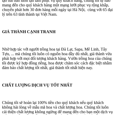
tạo bài bản luôn tận tâm phục vụ quý khách hàng, chúng tôi tự hào
mang đến cho quý khách hàng một mạng lưới phục vụ rộng khắp,
chuyển phát hơn 30 đơn hàng mỗi ngày tại Hà Nội, cùng với 65 đại
lý trên 63 tỉnh thành tại Việt Nam.
GIÁ THÀNH CẠNH TRANH
Nhờ hợp tác với người trồng hoa tại Đà Lạt, Sapa, Mê Linh, Tây
Tựu, ... mà chúng tôi luôn có nguồn hoa đầy đủ nhất, giá thành vừa
phải hợp với mọi đối tượng khách hàng. Vườn trồng hoa của chúng
tôi được ký hợp đồng riêng, hoa được chăm sóc cách đặc biệt nhằm
đảm bảo chất lượng tốt nhất, giá thành tốt nhất hiện nay.
CHẤT LƯỢNG DỊCH VỤ TỐT NHẤT
Chúng tôi sẽ hoàn lại 100% tiền cho quý khách nếu quý khách
không hài lòng về mẫu mã hoa và chất lượng hoa. Chúng tôi luôn
cải thiện chất lượng không ngừng để mang đến cho bạn một dịch vụ