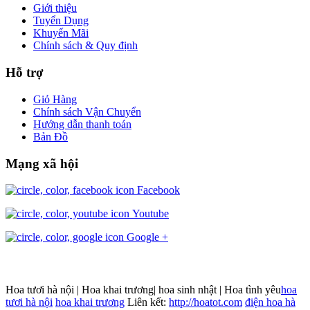
Giới thiệu
Tuyển Dụng
Khuyến Mãi
Chính sách & Quy định
Hỗ trợ
Giỏ Hàng
Chính sách Vận Chuyển
Hướng dẫn thanh toán
Bản Đồ
Mạng xã hội
Facebook
Youtube
Google +
Hoa tươi hà nội | Hoa khai trương| hoa sinh nhật | Hoa tình yêu
hoa
tươi hà nội
hoa khai trương
Liên kết:
http://hoatot.com
điện hoa hà