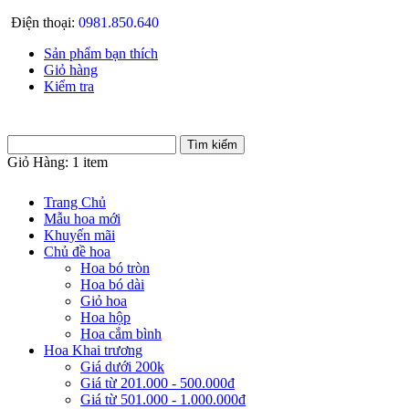
Điện thoại:
0981.850.640
Sản phẩm bạn thích
Giỏ hàng
Kiểm tra
Giỏ Hàng:
1 item
Trang Chủ
Mẫu hoa mới
Khuyến mãi
Chủ đề hoa
Hoa bó tròn
Hoa bó dài
Giỏ hoa
Hoa hộp
Hoa cắm bình
Hoa Khai trương
Giá dưới 200k
Giá từ 201.000 - 500.000đ
Giá từ 501.000 - 1.000.000đ