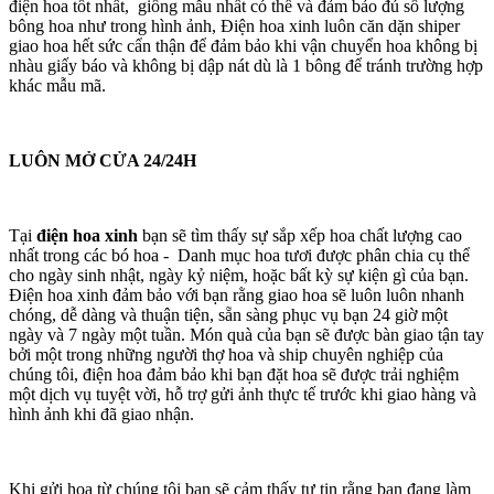
điện hoa tốt nhất, giống mẫu nhất có thể và đảm bảo đủ số lượng
bông hoa như trong hình ảnh, Điện hoa xinh luôn căn dặn shiper
giao hoa hết sức cẩn thận để đảm bảo khi vận chuyển hoa không bị
nhàu giấy báo và không bị dập nát dù là 1 bông để tránh trường hợp
khác mẫu mã.
LUÔN MỞ CỬA 24/24H
Tại
điện hoa xinh
bạn sẽ tìm thấy sự sắp xếp hoa chất lượng cao
nhất trong các bó hoa - Danh mục hoa tươi được phân chia cụ thể
cho ngày sinh nhật, ngày kỷ niệm, hoặc bất kỳ sự kiện gì của bạn.
Điện hoa xinh đảm bảo với bạn rằng giao hoa sẽ luôn luôn nhanh
chóng, dễ dàng và thuận tiện, sẵn sàng phục vụ bạn 24 giờ một
ngày và 7 ngày một tuần. Món quà của bạn sẽ được bàn giao tận tay
bởi một trong những người thợ hoa và ship chuyên nghiệp của
chúng tôi, điện hoa đảm bảo khi bạn đặt hoa sẽ được trải nghiệm
một dịch vụ tuyệt vời, hỗ trợ gửi ảnh thực tế trước khi giao hàng và
hình ảnh khi đã giao nhận.
Khi gửi hoa từ chúng tôi bạn sẽ cảm thấy tự tin rằng bạn đang làm