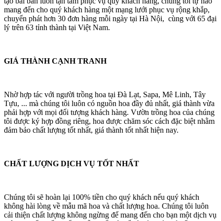
tạo bài bản luôn tận tâm phục vụ quý khách hàng, chúng tôi tự hào
mang đến cho quý khách hàng một mạng lưới phục vụ rộng khắp,
chuyển phát hơn 30 đơn hàng mỗi ngày tại Hà Nội, cùng với 65 đại
lý trên 63 tỉnh thành tại Việt Nam.
GIÁ THÀNH CẠNH TRANH
Nhờ hợp tác với người trồng hoa tại Đà Lạt, Sapa, Mê Linh, Tây
Tựu, ... mà chúng tôi luôn có nguồn hoa đầy đủ nhất, giá thành vừa
phải hợp với mọi đối tượng khách hàng. Vườn trồng hoa của chúng
tôi được ký hợp đồng riêng, hoa được chăm sóc cách đặc biệt nhằm
đảm bảo chất lượng tốt nhất, giá thành tốt nhất hiện nay.
CHẤT LƯỢNG DỊCH VỤ TỐT NHẤT
Chúng tôi sẽ hoàn lại 100% tiền cho quý khách nếu quý khách
không hài lòng về mẫu mã hoa và chất lượng hoa. Chúng tôi luôn
cải thiện chất lượng không ngừng để mang đến cho bạn một dịch vụ