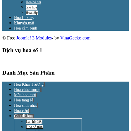
Hoa bó dài
Giỏ hoa
Hoa hộp
Hoa Luxury
Khuyến mãi
Hoa cắm bình
© Free
Joomla! 3 Modules
- by
VinaGecko.com
Dịch vụ hoa số 1
Danh Mục Sản Phẩm
Hoa Khai Trương
Hoa chúc mừng
Mẫu hoa mới
Hoa tang lễ
Hoa sinh nhật
Hoa cưới
Chủ đề hoa
Lan hồ điệp
Hoa bó tròn