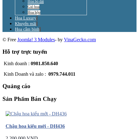
Hoa bó dài
Giỏ hoa
Hoa hộp
Hoa Luxury
Khuyến mãi
Hoa cắm bình
© Free
Joomla! 3 Modules
- by
VinaGecko.com
Hỗ trợ trực tuyến
Kinh doanh :
0981.850.640
Kinh Doanh và zalo :
0979.744.011
Quảng cáo
Sản Phẩm Bán Chạy
Chậu hoa kiểu mới - DH436
2.200.000 VND