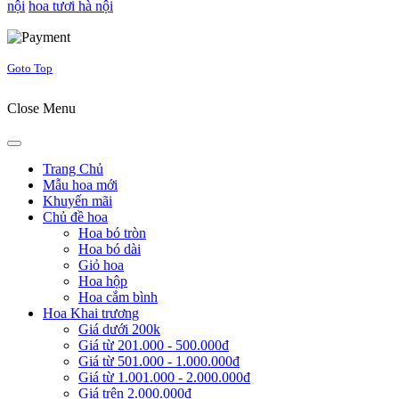
nội
hoa tươi hà nội
Joomla! 3 Templates
Goto Top
Close Menu
Trang Chủ
Mẫu hoa mới
Khuyến mãi
Chủ đề hoa
Hoa bó tròn
Hoa bó dài
Giỏ hoa
Hoa hộp
Hoa cắm bình
Hoa Khai trương
Giá dưới 200k
Giá từ 201.000 - 500.000đ
Giá từ 501.000 - 1.000.000đ
Giá từ 1.001.000 - 2.000.000đ
Giá trên 2.000.000đ