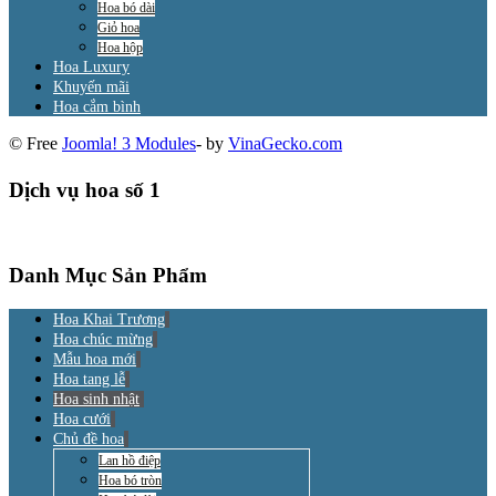
Hoa bó dài
Giỏ hoa
Hoa hộp
Hoa Luxury
Khuyến mãi
Hoa cắm bình
© Free
Joomla! 3 Modules
- by
VinaGecko.com
Dịch vụ hoa số 1
Danh Mục Sản Phẩm
Hoa Khai Trương
Hoa chúc mừng
Mẫu hoa mới
Hoa tang lễ
Hoa sinh nhật
Hoa cưới
Chủ đề hoa
Lan hồ điệp
Hoa bó tròn