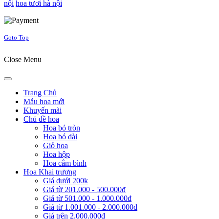
nội
hoa tươi hà nội
Joomla! 3 Templates
Goto Top
Close Menu
Trang Chủ
Mẫu hoa mới
Khuyến mãi
Chủ đề hoa
Hoa bó tròn
Hoa bó dài
Giỏ hoa
Hoa hộp
Hoa cắm bình
Hoa Khai trương
Giá dưới 200k
Giá từ 201.000 - 500.000đ
Giá từ 501.000 - 1.000.000đ
Giá từ 1.001.000 - 2.000.000đ
Giá trên 2.000.000đ