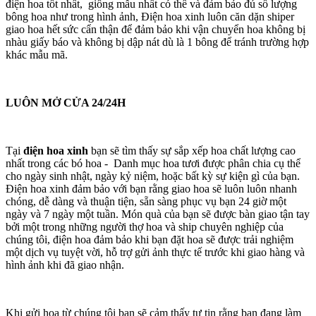
điện hoa tốt nhất, giống mẫu nhất có thể và đảm bảo đủ số lượng
bông hoa như trong hình ảnh, Điện hoa xinh luôn căn dặn shiper
giao hoa hết sức cẩn thận để đảm bảo khi vận chuyển hoa không bị
nhàu giấy báo và không bị dập nát dù là 1 bông để tránh trường hợp
khác mẫu mã.
LUÔN MỞ CỬA 24/24H
Tại
điện hoa xinh
bạn sẽ tìm thấy sự sắp xếp hoa chất lượng cao
nhất trong các bó hoa - Danh mục hoa tươi được phân chia cụ thể
cho ngày sinh nhật, ngày kỷ niệm, hoặc bất kỳ sự kiện gì của bạn.
Điện hoa xinh đảm bảo với bạn rằng giao hoa sẽ luôn luôn nhanh
chóng, dễ dàng và thuận tiện, sẵn sàng phục vụ bạn 24 giờ một
ngày và 7 ngày một tuần. Món quà của bạn sẽ được bàn giao tận tay
bởi một trong những người thợ hoa và ship chuyên nghiệp của
chúng tôi, điện hoa đảm bảo khi bạn đặt hoa sẽ được trải nghiệm
một dịch vụ tuyệt vời, hỗ trợ gửi ảnh thực tế trước khi giao hàng và
hình ảnh khi đã giao nhận.
Khi gửi hoa từ chúng tôi bạn sẽ cảm thấy tự tin rằng bạn đang làm