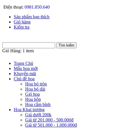
Điện thoại:
0981.850.640
Sản phẩm bạn thích
Giỏ hàng
Kiểm tra
Giỏ Hàng:
1 item
Trang Chủ
Mẫu hoa mới
Khuyến mãi
Chủ đề hoa
Hoa bó tròn
Hoa bó dài
Giỏ hoa
Hoa hộp
Hoa cắm bình
Hoa Khai trương
Giá dưới 200k
Giá từ 201.000 - 500.000đ
Giá từ 501.000 - 1.000.000đ