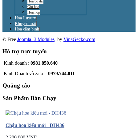
Hoa bó dài
Giỏ hoa
Hoa hộp
Hoa Luxury
Khuyến mãi
Hoa cắm bình
© Free
Joomla! 3 Modules
- by
VinaGecko.com
Hỗ trợ trực tuyến
Kinh doanh :
0981.850.640
Kinh Doanh và zalo :
0979.744.011
Quảng cáo
Sản Phẩm Bán Chạy
Chậu hoa kiểu mới - DH436
2.200.000 VND