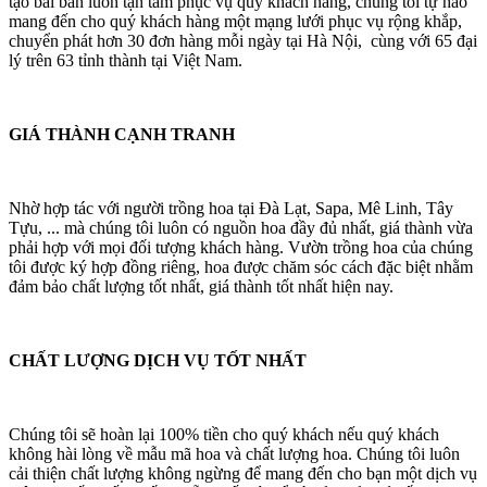
tạo bài bản luôn tận tâm phục vụ quý khách hàng, chúng tôi tự hào
mang đến cho quý khách hàng một mạng lưới phục vụ rộng khắp,
chuyển phát hơn 30 đơn hàng mỗi ngày tại Hà Nội, cùng với 65 đại
lý trên 63 tỉnh thành tại Việt Nam.
GIÁ THÀNH CẠNH TRANH
Nhờ hợp tác với người trồng hoa tại Đà Lạt, Sapa, Mê Linh, Tây
Tựu, ... mà chúng tôi luôn có nguồn hoa đầy đủ nhất, giá thành vừa
phải hợp với mọi đối tượng khách hàng. Vườn trồng hoa của chúng
tôi được ký hợp đồng riêng, hoa được chăm sóc cách đặc biệt nhằm
đảm bảo chất lượng tốt nhất, giá thành tốt nhất hiện nay.
CHẤT LƯỢNG DỊCH VỤ TỐT NHẤT
Chúng tôi sẽ hoàn lại 100% tiền cho quý khách nếu quý khách
không hài lòng về mẫu mã hoa và chất lượng hoa. Chúng tôi luôn
cải thiện chất lượng không ngừng để mang đến cho bạn một dịch vụ