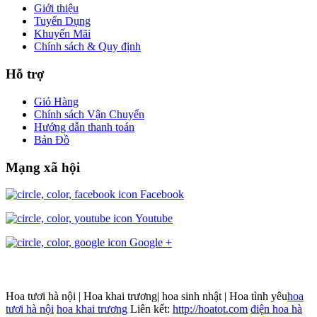
Giới thiệu
Tuyển Dụng
Khuyến Mãi
Chính sách & Quy định
Hỗ trợ
Giỏ Hàng
Chính sách Vận Chuyển
Hướng dẫn thanh toán
Bản Đồ
Mạng xã hội
Facebook
Youtube
Google +
Hoa tươi hà nội | Hoa khai trương| hoa sinh nhật | Hoa tình yêu
hoa
tươi hà nội
hoa khai trương
Liên kết:
http://hoatot.com
điện hoa hà