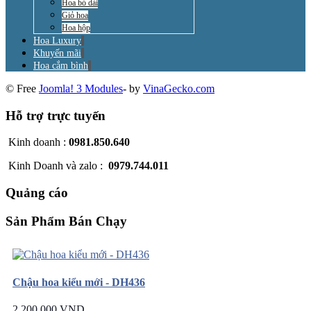
Hoa bó dài
Giỏ hoa
Hoa hộp
Hoa Luxury
Khuyến mãi
Hoa cắm bình
© Free
Joomla! 3 Modules
- by
VinaGecko.com
Hỗ trợ trực tuyến
Kinh doanh :
0981.850.640
Kinh Doanh và zalo :
0979.744.011
Quảng cáo
Sản Phẩm Bán Chạy
Chậu hoa kiểu mới - DH436
2.200.000 VND