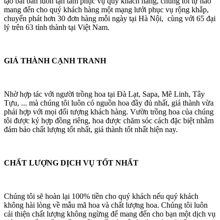
tạo bài bản luôn tận tâm phục vụ quý khách hàng, chúng tôi tự hào
mang đến cho quý khách hàng một mạng lưới phục vụ rộng khắp,
chuyển phát hơn 30 đơn hàng mỗi ngày tại Hà Nội, cùng với 65 đại
lý trên 63 tỉnh thành tại Việt Nam.
GIÁ THÀNH CẠNH TRANH
Nhờ hợp tác với người trồng hoa tại Đà Lạt, Sapa, Mê Linh, Tây
Tựu, ... mà chúng tôi luôn có nguồn hoa đầy đủ nhất, giá thành vừa
phải hợp với mọi đối tượng khách hàng. Vườn trồng hoa của chúng
tôi được ký hợp đồng riêng, hoa được chăm sóc cách đặc biệt nhằm
đảm bảo chất lượng tốt nhất, giá thành tốt nhất hiện nay.
CHẤT LƯỢNG DỊCH VỤ TỐT NHẤT
Chúng tôi sẽ hoàn lại 100% tiền cho quý khách nếu quý khách
không hài lòng về mẫu mã hoa và chất lượng hoa. Chúng tôi luôn
cải thiện chất lượng không ngừng để mang đến cho bạn một dịch vụ