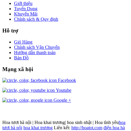
Giới thiệu
Tuyển Dụng
Khuyến Mãi
Chính sách & Quy định
Hỗ trợ
Giỏ Hàng
Chính sách Vận Chuyển
Hướng dẫn thanh toán
Bản Đồ
Mạng xã hội
Facebook
Youtube
Google +
Hoa tươi hà nội | Hoa khai trương| hoa sinh nhật | Hoa tình yêu
hoa
tươi hà nội
hoa khai trương
Liên kết:
http://hoatot.com
điện hoa hà