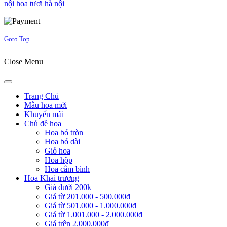
nội
hoa tươi hà nội
Joomla! 3 Templates
Goto Top
Close Menu
Trang Chủ
Mẫu hoa mới
Khuyến mãi
Chủ đề hoa
Hoa bó tròn
Hoa bó dài
Giỏ hoa
Hoa hộp
Hoa cắm bình
Hoa Khai trương
Giá dưới 200k
Giá từ 201.000 - 500.000đ
Giá từ 501.000 - 1.000.000đ
Giá từ 1.001.000 - 2.000.000đ
Giá trên 2.000.000đ