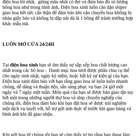
điện hoa tốt nhất, giống mẫu nhất có thể và đảm bảo đủ số lượng
bông hoa như trong hình ảnh, Điện hoa xinh luôn căn dặn shiper
giao hoa hết sức cẩn thận để đảm bảo khi vận chuyển hoa không bị
nhàu giấy báo và không bị dập nát dù là 1 bông để tránh trường hợp
khác mẫu mã.
LUÔN MỞ CỬA 24/24H
Tại
điện hoa xinh
bạn sẽ tìm thấy sự sắp xếp hoa chất lượng cao
nhất trong các bó hoa - Danh mục hoa tươi được phân chia cụ thể
cho ngày sinh nhật, ngày kỷ niệm, hoặc bất kỳ sự kiện gì của bạn.
Điện hoa xinh đảm bảo với bạn rằng giao hoa sẽ luôn luôn nhanh
chóng, dễ dàng và thuận tiện, sẵn sàng phục vụ bạn 24 giờ một
ngày và 7 ngày một tuần. Món quà của bạn sẽ được bàn giao tận tay
bởi một trong những người thợ hoa và ship chuyên nghiệp của
chúng tôi, điện hoa đảm bảo khi bạn đặt hoa sẽ được trải nghiệm
một dịch vụ tuyệt vời, hỗ trợ gửi ảnh thực tế trước khi giao hàng và
hình ảnh khi đã giao nhận.
Khi gửi hoa từ chúng tôi bạn sẽ cảm thấy tự tin rằng bạn đang làm