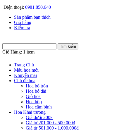
Điện thoại:
0981.850.640
Sản phẩm bạn thích
Giỏ hàng
Kiểm tra
Giỏ Hàng:
1 item
Trang Chủ
Mẫu hoa mới
Khuyến mãi
Chủ đề hoa
Hoa bó tròn
Hoa bó dài
Giỏ hoa
Hoa hộp
Hoa cắm bình
Hoa Khai trương
Giá dưới 200k
Giá từ 201.000 - 500.000đ
Giá từ 501.000 - 1.000.000đ