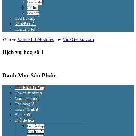
Hoa bó dài
Giỏ hoa
Hoa hộp
Hoa Luxury
Khuyến mãi
Hoa cắm bình
© Free
Joomla! 3 Modules
- by
VinaGecko.com
Dịch vụ hoa số 1
Danh Mục Sản Phẩm
Hoa Khai Trương
Hoa chúc mừng
Mẫu hoa mới
Hoa tang lễ
Hoa sinh nhật
Hoa cưới
Chủ đề hoa
Lan hồ điệp
Hoa bó tròn