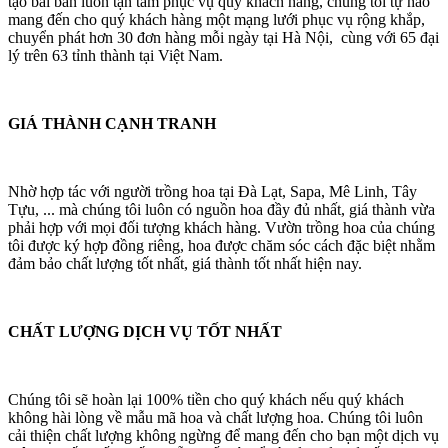
tạo bài bản luôn tận tâm phục vụ quý khách hàng, chúng tôi tự hào
mang đến cho quý khách hàng một mạng lưới phục vụ rộng khắp,
chuyển phát hơn 30 đơn hàng mỗi ngày tại Hà Nội, cùng với 65 đại
lý trên 63 tỉnh thành tại Việt Nam.
GIÁ THÀNH CẠNH TRANH
Nhờ hợp tác với người trồng hoa tại Đà Lạt, Sapa, Mê Linh, Tây
Tựu, ... mà chúng tôi luôn có nguồn hoa đầy đủ nhất, giá thành vừa
phải hợp với mọi đối tượng khách hàng. Vườn trồng hoa của chúng
tôi được ký hợp đồng riêng, hoa được chăm sóc cách đặc biệt nhằm
đảm bảo chất lượng tốt nhất, giá thành tốt nhất hiện nay.
CHẤT LƯỢNG DỊCH VỤ TỐT NHẤT
Chúng tôi sẽ hoàn lại 100% tiền cho quý khách nếu quý khách
không hài lòng về mẫu mã hoa và chất lượng hoa. Chúng tôi luôn
cải thiện chất lượng không ngừng để mang đến cho bạn một dịch vụ