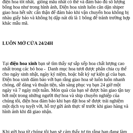
điện hoa tốt nhất, giống mẫu nhất có thể và đảm bảo đủ số lượng
bông hoa như trong hình ảnh, Điện hoa xinh luôn căn dặn shiper
giao hoa hết sức cẩn thận để đảm bảo khi vận chuyển hoa không bị
nhàu giấy báo và không bị dập nát dù là 1 bông để tránh trường hợp
khác mẫu mã.
LUÔN MỞ CỬA 24/24H
Tại
điện hoa xinh
bạn sẽ tìm thấy sự sắp xếp hoa chất lượng cao
nhất trong các bó hoa - Danh mục hoa tươi được phân chia cụ thể
cho ngày sinh nhật, ngày kỷ niệm, hoặc bất kỳ sự kiện gì của bạn.
Điện hoa xinh đảm bảo với bạn rằng giao hoa sẽ luôn luôn nhanh
chóng, dễ dàng và thuận tiện, sẵn sàng phục vụ bạn 24 giờ một
ngày và 7 ngày một tuần. Món quà của bạn sẽ được bàn giao tận tay
bởi một trong những người thợ hoa và ship chuyên nghiệp của
chúng tôi, điện hoa đảm bảo khi bạn đặt hoa sẽ được trải nghiệm
một dịch vụ tuyệt vời, hỗ trợ gửi ảnh thực tế trước khi giao hàng và
hình ảnh khi đã giao nhận.
Khi gửi hoa từ chúng tôi bạn sẽ cảm thấy tự tin rằng bạn đang làm