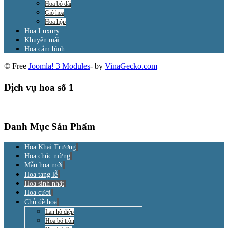
Hoa bó dài
Giỏ hoa
Hoa hộp
Hoa Luxury
Khuyến mãi
Hoa cắm bình
© Free
Joomla! 3 Modules
- by
VinaGecko.com
Dịch vụ hoa số 1
Danh Mục Sản Phẩm
Hoa Khai Trương
Hoa chúc mừng
Mẫu hoa mới
Hoa tang lễ
Hoa sinh nhật
Hoa cưới
Chủ đề hoa
Lan hồ điệp
Hoa bó tròn