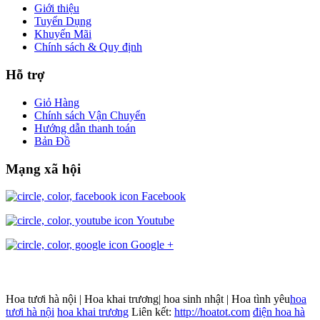
Giới thiệu
Tuyển Dụng
Khuyến Mãi
Chính sách & Quy định
Hỗ trợ
Giỏ Hàng
Chính sách Vận Chuyển
Hướng dẫn thanh toán
Bản Đồ
Mạng xã hội
Facebook
Youtube
Google +
Hoa tươi hà nội | Hoa khai trương| hoa sinh nhật | Hoa tình yêu
hoa
tươi hà nội
hoa khai trương
Liên kết:
http://hoatot.com
điện hoa hà