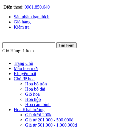
Điện thoại:
0981.850.640
Sản phẩm bạn thích
Giỏ hàng
Kiểm tra
Giỏ Hàng:
1 item
Trang Chủ
Mẫu hoa mới
Khuyến mãi
Chủ đề hoa
Hoa bó tròn
Hoa bó dài
Giỏ hoa
Hoa hộp
Hoa cắm bình
Hoa Khai trương
Giá dưới 200k
Giá từ 201.000 - 500.000đ
Giá từ 501.000 - 1.000.000đ