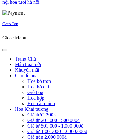
nội
hoa tươi hà nội
Joomla! 3 Templates
Goto Top
Close Menu
Trang Chủ
Mẫu hoa mới
Khuyến mãi
Chủ đề hoa
Hoa bó tròn
Hoa bó dài
Giỏ hoa
Hoa hộp
Hoa cắm bình
Hoa Khai trương
Giá dưới 200k
Giá từ 201.000 - 500.000đ
Giá từ 501.000 - 1.000.000đ
Giá từ 1.001.000 - 2.000.000đ
Giá trên 2.000.000đ