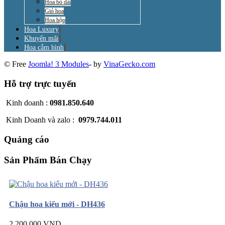
Hoa bó dài
Giỏ hoa
Hoa hộp
Hoa Luxury
Khuyến mãi
Hoa cắm bình
© Free
Joomla! 3 Modules
- by
VinaGecko.com
Hỗ trợ trực tuyến
Kinh doanh :
0981.850.640
Kinh Doanh và zalo :
0979.744.011
Quảng cáo
Sản Phẩm Bán Chạy
Chậu hoa kiểu mới - DH436
2.200.000 VND