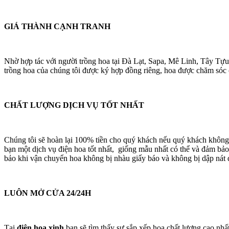
GIÁ THÀNH CẠNH TRANH
Nhờ hợp tác với người trồng hoa tại Đà Lạt, Sapa, Mê Linh, Tây Tựu
trồng hoa của chúng tôi được ký hợp đồng riêng, hoa được chăm sóc cá
CHẤT LƯỢNG DỊCH VỤ TỐT NHẤT
Chúng tôi sẽ hoàn lại 100% tiền cho quý khách nếu quý khách không
bạn một dịch vụ điện hoa tốt nhất, giống mẫu nhất có thể và đảm bảo
bảo khi vận chuyển hoa không bị nhàu giấy báo và không bị dập nát 
LUÔN MỞ CỬA 24/24H
Tại
điện hoa xinh
bạn sẽ tìm thấy sự sắp xếp hoa chất lượng cao nhấ