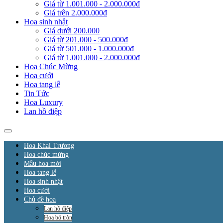
Giá từ 1.001.000 - 2.000.000đ
Giá trên 2.000.000đ
Hoa sinh nhật
Giá dưới 200.000
Giá từ 201.000 - 500.000đ
Giá từ 501.000 - 1.000.000đ
Giá từ 1.001.000 - 2.000.000đ
Hoa Chúc Mừng
Hoa cưới
Hoa tang lễ
Tin Tức
Hoa Luxury
Lan hồ điệp
Hoa Khai Trương
Hoa chúc mừng
Mẫu hoa mới
Hoa tang lễ
Hoa sinh nhật
Hoa cưới
Chủ đề hoa
Lan hồ điệp
Hoa bó tròn