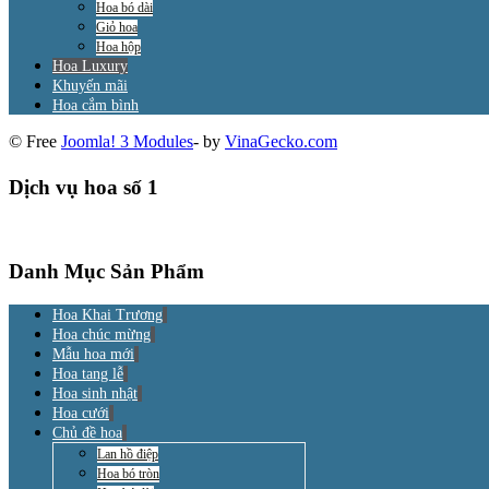
Hoa bó dài
Giỏ hoa
Hoa hộp
Hoa Luxury
Khuyến mãi
Hoa cắm bình
© Free
Joomla! 3 Modules
- by
VinaGecko.com
Dịch vụ hoa số 1
Danh Mục Sản Phẩm
Hoa Khai Trương
Hoa chúc mừng
Mẫu hoa mới
Hoa tang lễ
Hoa sinh nhật
Hoa cưới
Chủ đề hoa
Lan hồ điệp
Hoa bó tròn