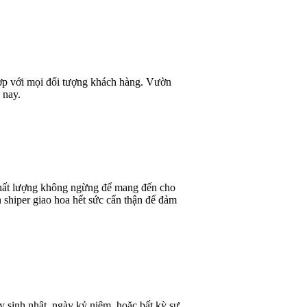
 hợp với mọi đối tượng khách hàng. Vườn
 nay.
 chất lượng không ngừng để mang đến cho
 shiper giao hoa hết sức cẩn thận để đảm
y sinh nhật, ngày kỷ niệm, hoặc bất kỳ sự