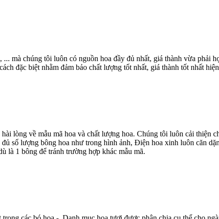
, ... mà chúng tôi luôn có nguồn hoa đầy đủ nhất, giá thành vừa phải
ch đặc biệt nhằm đảm bảo chất lượng tốt nhất, giá thành tốt nhất hiện
 hài lòng về mẫu mã hoa và chất lượng hoa. Chúng tôi luôn cải thiện
 đủ số lượng bông hoa như trong hình ảnh, Điện hoa xinh luôn căn dặn
dù là 1 bông để tránh trường hợp khác mẫu mã.
t trong các bó hoa - Danh mục hoa tươi được phân chia cụ thể cho ngà