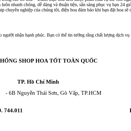
ôn luôn nhanh chóng, dễ dàng và thuận tiện, sẵn sàng phục vụ bạn 24 g
hip chuyên nghiệp của chúng tôi, điện hoa đảm bảo khi bạn đặt hoa sẽ đ
o người nhận hạnh phúc. Bạn có thể tin tưởng rằng chất lượng dịch vụ c
THỐNG SHOP HOA TỐT TOÀN QUỐC
Chí Minh Đà Nẵ
 Nguyễn Thái Sơn, Gò Vấp, TP.HCM - 84
. 744.011
 Từ Liêm, HN - 12 Hải Triều