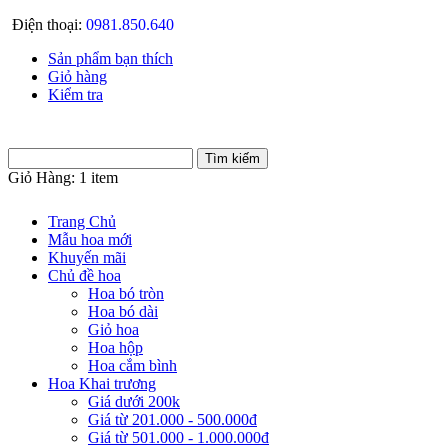
Điện thoại:
0981.850.640
Sản phẩm bạn thích
Giỏ hàng
Kiểm tra
Giỏ Hàng:
1 item
Trang Chủ
Mẫu hoa mới
Khuyến mãi
Chủ đề hoa
Hoa bó tròn
Hoa bó dài
Giỏ hoa
Hoa hộp
Hoa cắm bình
Hoa Khai trương
Giá dưới 200k
Giá từ 201.000 - 500.000đ
Giá từ 501.000 - 1.000.000đ