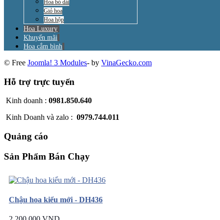
Hoa bó dài
Giỏ hoa
Hoa hộp
Hoa Luxury
Khuyến mãi
Hoa cắm bình
© Free
Joomla! 3 Modules
- by
VinaGecko.com
Hỗ trợ trực tuyến
Kinh doanh :
0981.850.640
Kinh Doanh và zalo :
0979.744.011
Quảng cáo
Sản Phẩm Bán Chạy
Chậu hoa kiểu mới - DH436
2.200.000 VND