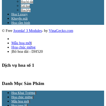
Hoa bó dài
Giỏ hoa
Hoa hộp
Hoa Luxury
Khuyến mãi
Hoa cắm bình
© Free
Joomla! 3 Modules
- by
VinaGecko.com
Mẫu hoa mới
|
Hoa chúc mừng
|
Bó hoa dài - DH520
Dịch vụ hoa số 1
Danh Mục Sản Phẩm
Hoa Khai Trương
Hoa chúc mừng
Mẫu hoa mới
Hoa tang lễ