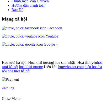
Chính sách Vận Chuyển
Hướng dẫn thanh toán
Bản Đồ
Mạng xã hội
Facebook
Youtube
Google +
Hoa tươi hà nội | Hoa khai trương| hoa sinh nhật | Hoa tình yêu
hoa
tươi hà nội
hoa khai trương
Liên kết:
http://hoatot.com
điện hoa hà
nội
hoa tươi hà nội
Joomla! 3 Templates
Goto Top
Close Menu