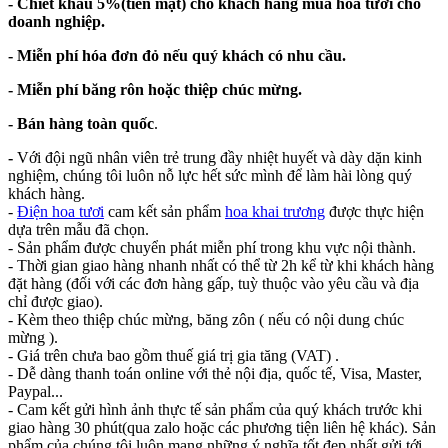
- Chiết khấu 5%(tiền mặt) cho khách hàng mua hoa tươi cho
doanh nghiệp.
- Miễn phí hóa đơn đỏ nếu quý khách có nhu cầu.
- Miễn phí băng rôn hoặc thiệp chúc mừng.
- Bán hàng toàn quốc
.
-
Với đội ngũ nhân viên trẻ trung đầy nhiệt huyết và dày dặn kinh
nghiệm, chúng tôi luôn nỗ lực hết sức mình để làm hài lòng quý
khách hàng.
-
Điện hoa tươi
cam kết sản phẩm
hoa khai trương
được thực hiện
dựa trên mẫu đã chọn.
- Sản phẩm được chuyển phát miễn phí trong khu vực nội thành.
- Thời gian giao hàng nhanh nhất có thể từ 2h kể từ khi khách hàng
đặt hàng (đối với các đơn hàng gấp, tuỳ thuộc vào yêu cầu và địa
chỉ được giao).
- Kèm theo thiệp chúc mừng, băng zôn ( nếu có nội dung chúc
mừng ).
- Giá trên chưa bao gồm thuế giá trị gia tăng (VAT) .
- Dễ dàng thanh toán online với thẻ nội địa, quốc tế, Visa, Master,
Paypal...
- Cam kết gửi hình ảnh thực tế sản phẩm của quý khách trước khi
giao hàng 30 phút(qua zalo hoặc các phương tiện liên hệ khác). Sản
phẩm của chúng tôi luôn mang những ý nghĩa tốt đẹp nhất gửi tới