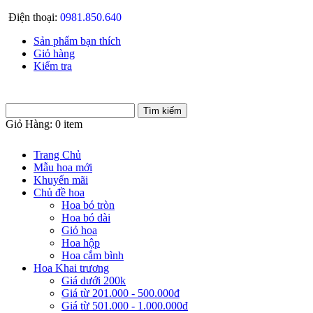
Điện thoại:
0981.850.640
Sản phẩm bạn thích
Giỏ hàng
Kiểm tra
Giỏ Hàng:
0 item
Trang Chủ
Mẫu hoa mới
Khuyến mãi
Chủ đề hoa
Hoa bó tròn
Hoa bó dài
Giỏ hoa
Hoa hộp
Hoa cắm bình
Hoa Khai trương
Giá dưới 200k
Giá từ 201.000 - 500.000đ
Giá từ 501.000 - 1.000.000đ