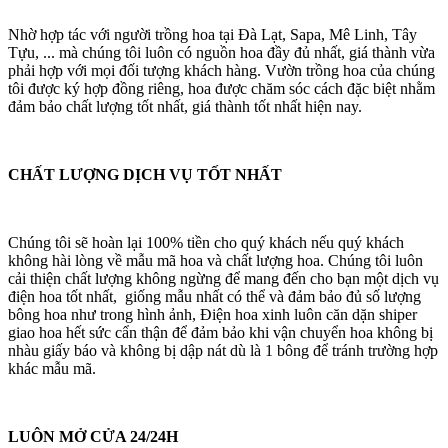
Nhờ hợp tác với người trồng hoa tại Đà Lạt, Sapa, Mê Linh, Tây
Tựu, ... mà chúng tôi luôn có nguồn hoa đầy đủ nhất, giá thành vừa
phải hợp với mọi đối tượng khách hàng. Vườn trồng hoa của chúng
tôi được ký hợp đồng riêng, hoa được chăm sóc cách đặc biệt nhằm
đảm bảo chất lượng tốt nhất, giá thành tốt nhất hiện nay.
CHẤT LƯỢNG DỊCH VỤ TỐT NHẤT
Chúng tôi sẽ hoàn lại 100% tiền cho quý khách nếu quý khách
không hài lòng về mẫu mã hoa và chất lượng hoa. Chúng tôi luôn
cải thiện chất lượng không ngừng để mang đến cho bạn một dịch vụ
điện hoa tốt nhất, giống mẫu nhất có thể và đảm bảo đủ số lượng
bông hoa như trong hình ảnh, Điện hoa xinh luôn căn dặn shiper
giao hoa hết sức cẩn thận để đảm bảo khi vận chuyển hoa không bị
nhàu giấy báo và không bị dập nát dù là 1 bông để tránh trường hợp
khác mẫu mã.
LUÔN MỞ CỬA 24/24H