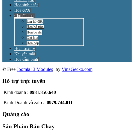
Hoa sinh nhật
Hoa cưới
Chủ đề hoa
Lan hồ điệp
Hoa bó tròn
Hoa bó dài
Giỏ hoa
Hoa hộp
Hoa Luxury
Khuyến mãi
Hoa cắm bình
© Free
Joomla! 3 Modules
- by
VinaGecko.com
Hỗ trợ trực tuyến
Kinh doanh :
0981.850.640
Kinh Doanh và zalo :
0979.744.011
Quảng cáo
Sản Phẩm Bán Chạy