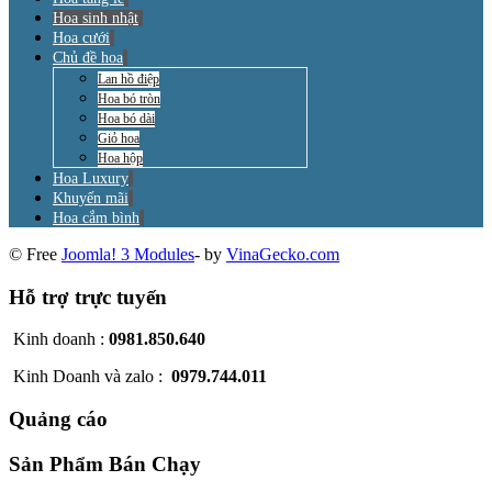
Hoa sinh nhật
Hoa cưới
Chủ đề hoa
Lan hồ điệp
Hoa bó tròn
Hoa bó dài
Giỏ hoa
Hoa hộp
Hoa Luxury
Khuyến mãi
Hoa cắm bình
© Free
Joomla! 3 Modules
- by
VinaGecko.com
Hỗ trợ trực tuyến
Kinh doanh :
0981.850.640
Kinh Doanh và zalo :
0979.744.011
Quảng cáo
Sản Phẩm Bán Chạy