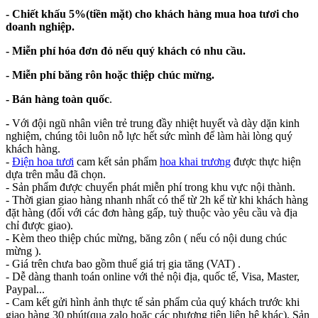
- Chiết khấu 5%(tiền mặt) cho khách hàng mua hoa tươi cho
doanh nghiệp.
- Miễn phí hóa đơn đỏ nếu quý khách có nhu cầu.
- Miễn phí băng rôn hoặc thiệp chúc mừng.
- Bán hàng toàn quốc
.
-
Với đội ngũ nhân viên trẻ trung đầy nhiệt huyết và dày dặn kinh
nghiệm, chúng tôi luôn nỗ lực hết sức mình để làm hài lòng quý
khách hàng.
-
Điện hoa tươi
cam kết sản phẩm
hoa khai trương
được thực hiện
dựa trên mẫu đã chọn.
- Sản phẩm được chuyển phát miễn phí trong khu vực nội thành.
- Thời gian giao hàng nhanh nhất có thể từ 2h kể từ khi khách hàng
đặt hàng (đối với các đơn hàng gấp, tuỳ thuộc vào yêu cầu và địa
chỉ được giao).
- Kèm theo thiệp chúc mừng, băng zôn ( nếu có nội dung chúc
mừng ).
- Giá trên chưa bao gồm thuế giá trị gia tăng (VAT) .
- Dễ dàng thanh toán online với thẻ nội địa, quốc tế, Visa, Master,
Paypal...
- Cam kết gửi hình ảnh thực tế sản phẩm của quý khách trước khi
giao hàng 30 phút(qua zalo hoặc các phương tiện liên hệ khác). Sản