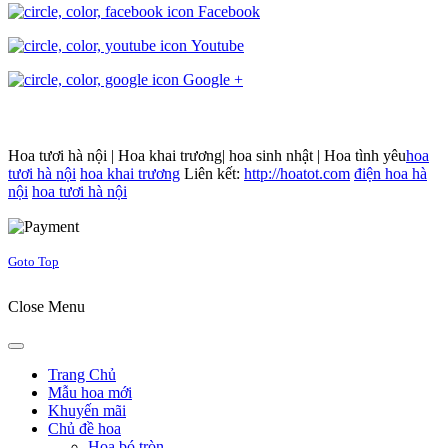
Facebook
Youtube
Google +
Hoa tươi hà nội | Hoa khai trương| hoa sinh nhật | Hoa tình yêu
hoa
tươi hà nội
hoa khai trương
Liên kết:
http://hoatot.com
điện hoa hà
nội
hoa tươi hà nội
Joomla! 3 Templates
Goto Top
Close Menu
Trang Chủ
Mẫu hoa mới
Khuyến mãi
Chủ đề hoa
Hoa bó tròn