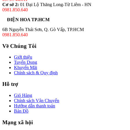
Cơ sở 2:
01 Đại Lộ Thăng Long-Từ Liêm - HN
0981.850.640
ĐIỆN HOA TP.HCM
6B Nguyễn Thái Sơn, Q. Gò Vấp, TP.HCM
0981.850.640
Về Chúng Tôi
Giới thiệu
Tuyển Dụng
Khuyến Mãi
Chính sách & Quy định
Hỗ trợ
Giỏ Hàng
Chính sách Vận Chuyển
Hướng dẫn thanh toán
Bản Đồ
Mạng xã hội