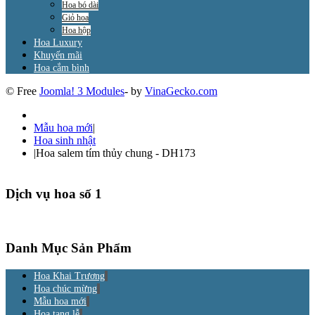
Hoa bó dài
Giỏ hoa
Hoa hộp
Hoa Luxury
Khuyến mãi
Hoa cắm bình
© Free
Joomla! 3 Modules
- by
VinaGecko.com
Mẫu hoa mới
|
Hoa sinh nhật
|
Hoa salem tím thủy chung - DH173
Dịch vụ hoa số 1
Danh Mục Sản Phẩm
Hoa Khai Trương
Hoa chúc mừng
Mẫu hoa mới
Hoa tang lễ