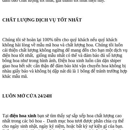
đảm bảo chất lượng tốt nhất, giá thành tốt nhất hiện nay.
CHẤT LƯỢNG DỊCH VỤ TỐT NHẤT
Chúng tôi sẽ hoàn lại 100% tiền cho quý khách nếu quý khách
không hài lòng về mẫu mã hoa và chất lượng hoa. Chúng tôi luôn
cải thiện chất lượng không ngừng để mang đến cho bạn một dịch vụ
điện hoa tốt nhất, giống mẫu nhất có thể và đảm bảo đủ số lượng
bông hoa như trong hình ảnh, Điện hoa xinh luôn căn dặn shiper
giao hoa hết sức cẩn thận để đảm bảo khi vận chuyển hoa không bị
nhàu giấy báo và không bị dập nát dù là 1 bông để tránh trường hợp
khác mẫu mã.
LUÔN MỞ CỬA 24/24H
Tại
điện hoa xinh
bạn sẽ tìm thấy sự sắp xếp hoa chất lượng cao
nhất trong các bó hoa - Danh mục hoa tươi được phân chia cụ thể
cho ngày sinh nhật, ngày kỷ niệm, hoặc bất kỳ sự kiện gì của bạn.