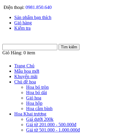
Điện thoại:
0981.850.640
Sản phẩm bạn thích
Giỏ hàng
Kiểm tra
Giỏ Hàng:
0 item
Trang Chủ
Mẫu hoa mới
Khuyến mãi
Chủ đề hoa
Hoa bó tròn
Hoa bó dài
Giỏ hoa
Hoa hộp
Hoa cắm bình
Hoa Khai trương
Giá dưới 200k
Giá từ 201.000 - 500.000đ
Giá từ 501.000 - 1.000.000đ