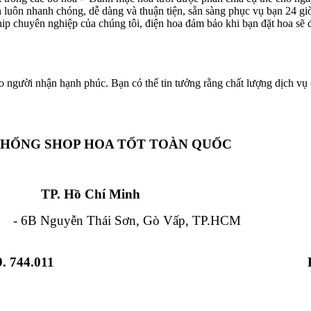
ôn luôn nhanh chóng, dễ dàng và thuận tiện, sẵn sàng phục vụ bạn 24 g
hip chuyên nghiệp của chúng tôi, điện hoa đảm bảo khi bạn đặt hoa sẽ đ
o người nhận hạnh phúc. Bạn có thể tin tưởng rằng chất lượng dịch vụ c
THỐNG SHOP HOA TỐT TOÀN QUỐC
Chí Minh Đà Nẵ
 Nguyễn Thái Sơn, Gò Vấp, TP.HCM - 84
. 744.011
 Từ Liêm, HN - 12 Hải Triều