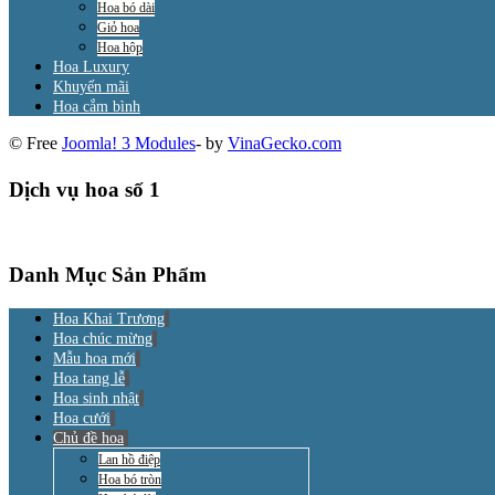
Hoa bó dài
Giỏ hoa
Hoa hộp
Hoa Luxury
Khuyến mãi
Hoa cắm bình
© Free
Joomla! 3 Modules
- by
VinaGecko.com
Dịch vụ hoa số 1
Danh Mục Sản Phẩm
Hoa Khai Trương
Hoa chúc mừng
Mẫu hoa mới
Hoa tang lễ
Hoa sinh nhật
Hoa cưới
Chủ đề hoa
Lan hồ điệp
Hoa bó tròn