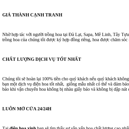
GIÁ THÀNH CẠNH TRANH
Nhờ hợp tác với người trồng hoa tại Đà Lạt, Sapa, Mê Linh, Tây Tựu
trồng hoa của chúng tôi được ký hợp đồng riêng, hoa được chăm sóc cá
CHẤT LƯỢNG DỊCH VỤ TỐT NHẤT
Chúng tôi sẽ hoàn lại 100% tiền cho quý khách nếu quý khách không
bạn một dịch vụ điện hoa tốt nhất, giống mẫu nhất có thể và đảm bảo
bảo khi vận chuyển hoa không bị nhàu giấy báo và không bị dập nát 
LUÔN MỞ CỬA 24/24H
Tại
điện hoa xinh
bạn sẽ tìm thấy sự sắp xếp hoa chất lượng cao nhấ