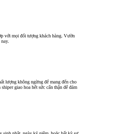
 hợp với mọi đối tượng khách hàng. Vườn
 nay.
 chất lượng không ngừng để mang đến cho
 shiper giao hoa hết sức cẩn thận để đảm
y sinh nhật, ngày kỷ niệm, hoặc bất kỳ sự