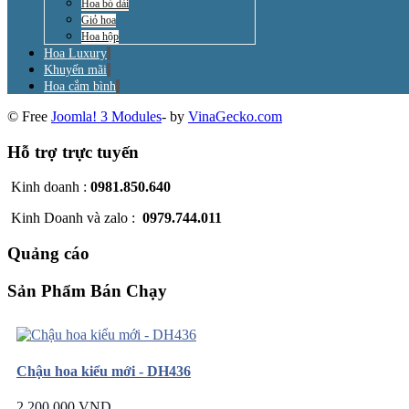
Hoa bó dài
Giỏ hoa
Hoa hộp
Hoa Luxury
Khuyến mãi
Hoa cắm bình
© Free
Joomla! 3 Modules
- by
VinaGecko.com
Hỗ trợ trực tuyến
Kinh doanh :
0981.850.640
Kinh Doanh và zalo :
0979.744.011
Quảng cáo
Sản Phẩm Bán Chạy
Chậu hoa kiểu mới - DH436
2.200.000 VND