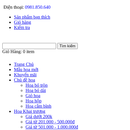
Điện thoại:
0981.850.640
Sản phẩm bạn thích
Giỏ hàng
Kiểm tra
Giỏ Hàng:
0 item
Trang Chủ
Mẫu hoa mới
Khuyến mãi
Chủ đề hoa
Hoa bó tròn
Hoa bó dài
Giỏ hoa
Hoa hộp
Hoa cắm bình
Hoa Khai trương
Giá dưới 200k
Giá từ 201.000 - 500.000đ
Giá từ 501.000 - 1.000.000đ