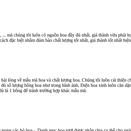
, ... mà chúng tôi luôn có nguồn hoa đầy đủ nhất, giá thành vừa phải
ch đặc biệt nhằm đảm bảo chất lượng tốt nhất, giá thành tốt nhất hiện
 hài lòng về mẫu mã hoa và chất lượng hoa. Chúng tôi luôn cải thiện
 đủ số lượng bông hoa như trong hình ảnh, Điện hoa xinh luôn căn dặn
dù là 1 bông để tránh trường hợp khác mẫu mã.
t trong các bó hoa - Danh mục hoa tươi được phân chia cụ thể cho ngà