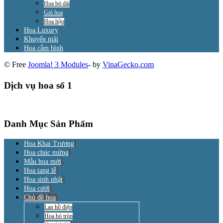
Hoa bó dài
Giỏ hoa
Hoa hộp
Hoa Luxury
Khuyến mãi
Hoa cắm bình
© Free
Joomla! 3 Modules
- by
VinaGecko.com
Dịch vụ hoa số 1
Danh Mục Sản Phẩm
Hoa Khai Trương
Hoa chúc mừng
Mẫu hoa mới
Hoa tang lễ
Hoa sinh nhật
Hoa cưới
Chủ đề hoa
Lan hồ điệp
Hoa bó tròn