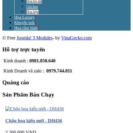
Hoa bó dài
Giỏ hoa
Hoa hộp
Hoa Luxury
Khuyến mãi
Hoa cắm bình
© Free
Joomla! 3 Modules
- by
VinaGecko.com
Hỗ trợ trực tuyến
Kinh doanh :
0981.850.640
Kinh Doanh và zalo :
0979.744.011
Quảng cáo
Sản Phẩm Bán Chạy
Chậu hoa kiểu mới - DH436
2.200.000 VND