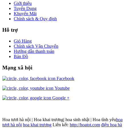
Giới thiệu
Tuyển Dụng
Khuyến Mãi
Chính sách & Quy định
Hỗ trợ
Giỏ Hàng
Chính sách Vận Chuyển
Hướng dẫn thanh toán
Bản Đồ
Mạng xã hội
Facebook
Youtube
Google +
Hoa tươi hà nội | Hoa khai trương| hoa sinh nhật | Hoa tình yêu
hoa
tươi hà nội
hoa khai trương
Liên kết:
http://hoatot.com
điện hoa hà