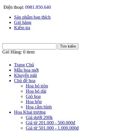
Điện thoại:
0981.850.640
Sản phẩm bạn thích
Giỏ hàng
Kiểm tra
Giỏ Hàng:
0 item
Trang Chủ
Mẫu hoa mới
Khuyến mãi
Chủ đề hoa
Hoa bó tròn
Hoa bó dài
Giỏ hoa
Hoa hộp
Hoa cắm bình
Hoa Khai trương
Giá dưới 200k
Giá từ 201.000 - 500.000đ
Giá từ 501.000 - 1.000.000đ