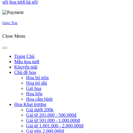
nội
hoa tươi hà nội
Joomla! 3 Templates
Goto Top
Close Menu
Trang Chủ
Mẫu hoa mới
Khuyến mãi
Chủ đề hoa
Hoa bó tròn
Hoa bó dài
Giỏ hoa
Hoa hộp
Hoa cắm bình
Hoa Khai trương
Giá dưới 200k
Giá từ 201.000 - 500.000đ
Giá từ 501.000 - 1.000.000đ
Giá từ 1.001.000 - 2.000.000đ
Giá trên 2.000.000đ