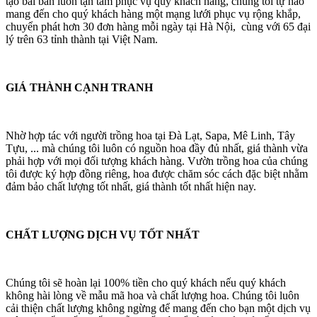
tạo bài bản luôn tận tâm phục vụ quý khách hàng, chúng tôi tự hào
mang đến cho quý khách hàng một mạng lưới phục vụ rộng khắp,
chuyển phát hơn 30 đơn hàng mỗi ngày tại Hà Nội, cùng với 65 đại
lý trên 63 tỉnh thành tại Việt Nam.
GIÁ THÀNH CẠNH TRANH
Nhờ hợp tác với người trồng hoa tại Đà Lạt, Sapa, Mê Linh, Tây
Tựu, ... mà chúng tôi luôn có nguồn hoa đầy đủ nhất, giá thành vừa
phải hợp với mọi đối tượng khách hàng. Vườn trồng hoa của chúng
tôi được ký hợp đồng riêng, hoa được chăm sóc cách đặc biệt nhằm
đảm bảo chất lượng tốt nhất, giá thành tốt nhất hiện nay.
CHẤT LƯỢNG DỊCH VỤ TỐT NHẤT
Chúng tôi sẽ hoàn lại 100% tiền cho quý khách nếu quý khách
không hài lòng về mẫu mã hoa và chất lượng hoa. Chúng tôi luôn
cải thiện chất lượng không ngừng để mang đến cho bạn một dịch vụ