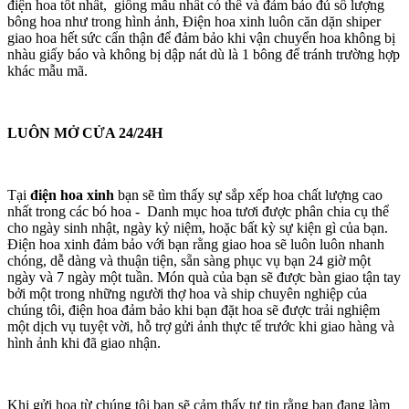
điện hoa tốt nhất, giống mẫu nhất có thể và đảm bảo đủ số lượng
bông hoa như trong hình ảnh, Điện hoa xinh luôn căn dặn shiper
giao hoa hết sức cẩn thận để đảm bảo khi vận chuyển hoa không bị
nhàu giấy báo và không bị dập nát dù là 1 bông để tránh trường hợp
khác mẫu mã.
LUÔN MỞ CỬA 24/24H
Tại
điện hoa xinh
bạn sẽ tìm thấy sự sắp xếp hoa chất lượng cao
nhất trong các bó hoa - Danh mục hoa tươi được phân chia cụ thể
cho ngày sinh nhật, ngày kỷ niệm, hoặc bất kỳ sự kiện gì của bạn.
Điện hoa xinh đảm bảo với bạn rằng giao hoa sẽ luôn luôn nhanh
chóng, dễ dàng và thuận tiện, sẵn sàng phục vụ bạn 24 giờ một
ngày và 7 ngày một tuần. Món quà của bạn sẽ được bàn giao tận tay
bởi một trong những người thợ hoa và ship chuyên nghiệp của
chúng tôi, điện hoa đảm bảo khi bạn đặt hoa sẽ được trải nghiệm
một dịch vụ tuyệt vời, hỗ trợ gửi ảnh thực tế trước khi giao hàng và
hình ảnh khi đã giao nhận.
Khi gửi hoa từ chúng tôi bạn sẽ cảm thấy tự tin rằng bạn đang làm