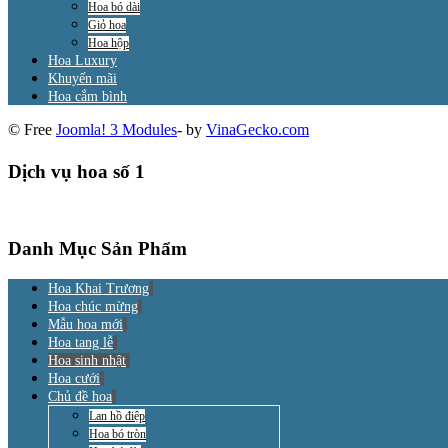
Hoa bó dài
Giỏ hoa
Hoa hộp
Hoa Luxury
Khuyến mãi
Hoa cắm bình
© Free
Joomla! 3 Modules
- by
VinaGecko.com
Dịch vụ hoa số 1
Danh Mục Sản Phẩm
Hoa Khai Trương
Hoa chúc mừng
Mẫu hoa mới
Hoa tang lễ
Hoa sinh nhật
Hoa cưới
Chủ đề hoa
Lan hồ điệp
Hoa bó tròn