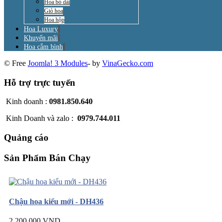
Hoa bó dài
Giỏ hoa
Hoa hộp
Hoa Luxury
Khuyến mãi
Hoa cắm bình
© Free
Joomla! 3 Modules
- by
VinaGecko.com
Hỗ trợ trực tuyến
Kinh doanh :
0981.850.640
Kinh Doanh và zalo :
0979.744.011
Quảng cáo
Sản Phẩm Bán Chạy
Chậu hoa kiểu mới - DH436
2.200.000 VND