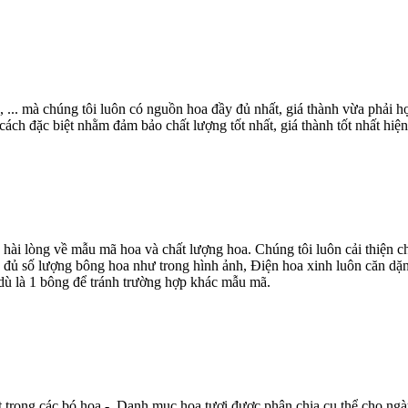
, ... mà chúng tôi luôn có nguồn hoa đầy đủ nhất, giá thành vừa phải
ch đặc biệt nhằm đảm bảo chất lượng tốt nhất, giá thành tốt nhất hiện
 hài lòng về mẫu mã hoa và chất lượng hoa. Chúng tôi luôn cải thiện
 đủ số lượng bông hoa như trong hình ảnh, Điện hoa xinh luôn căn dặn
dù là 1 bông để tránh trường hợp khác mẫu mã.
t trong các bó hoa - Danh mục hoa tươi được phân chia cụ thể cho ngà