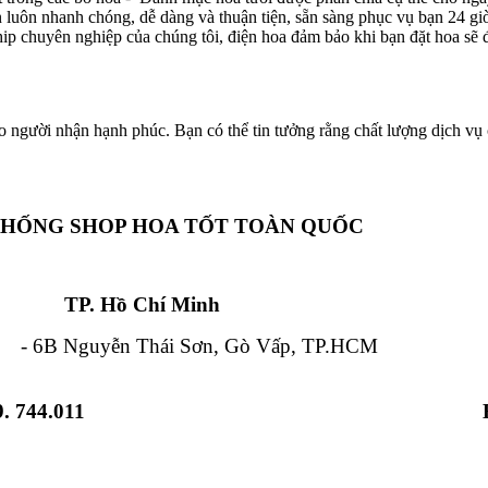
ôn luôn nhanh chóng, dễ dàng và thuận tiện, sẵn sàng phục vụ bạn 24 g
hip chuyên nghiệp của chúng tôi, điện hoa đảm bảo khi bạn đặt hoa sẽ đ
o người nhận hạnh phúc. Bạn có thể tin tưởng rằng chất lượng dịch vụ c
THỐNG SHOP HOA TỐT TOÀN QUỐC
Chí Minh Đà Nẵ
 Nguyễn Thái Sơn, Gò Vấp, TP.HCM - 84
. 744.011
 Từ Liêm, HN - 12 Hải Triều