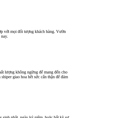
 hợp với mọi đối tượng khách hàng. Vườn
 nay.
 chất lượng không ngừng để mang đến cho
 shiper giao hoa hết sức cẩn thận để đảm
y sinh nhật, ngày kỷ niệm, hoặc bất kỳ sự