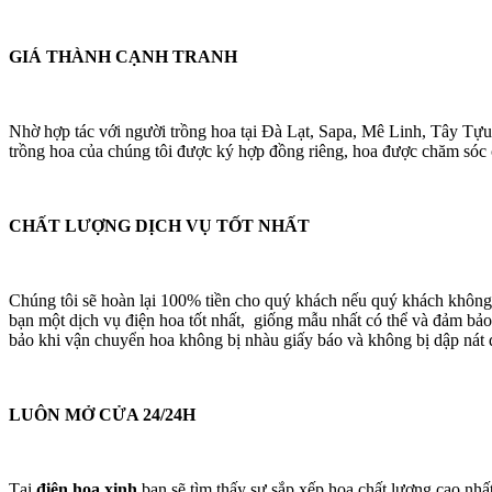
GIÁ THÀNH CẠNH TRANH
Nhờ hợp tác với người trồng hoa tại Đà Lạt, Sapa, Mê Linh, Tây Tựu
trồng hoa của chúng tôi được ký hợp đồng riêng, hoa được chăm sóc cá
CHẤT LƯỢNG DỊCH VỤ TỐT NHẤT
Chúng tôi sẽ hoàn lại 100% tiền cho quý khách nếu quý khách không
bạn một dịch vụ điện hoa tốt nhất, giống mẫu nhất có thể và đảm bảo
bảo khi vận chuyển hoa không bị nhàu giấy báo và không bị dập nát 
LUÔN MỞ CỬA 24/24H
Tại
điện hoa xinh
bạn sẽ tìm thấy sự sắp xếp hoa chất lượng cao nhấ