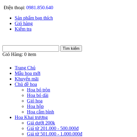
Điện thoại:
0981.850.640
Sản phẩm bạn thích
Giỏ hàng
Kiểm tra
Giỏ Hàng:
0 item
Trang Chủ
Mẫu hoa mới
Khuyến mãi
Chủ đề hoa
Hoa bó tròn
Hoa bó dài
Giỏ hoa
Hoa hộp
Hoa cắm bình
Hoa Khai trương
Giá dưới 200k
Giá từ 201.000 - 500.000đ
Giá từ 501.000 - 1.000.000đ