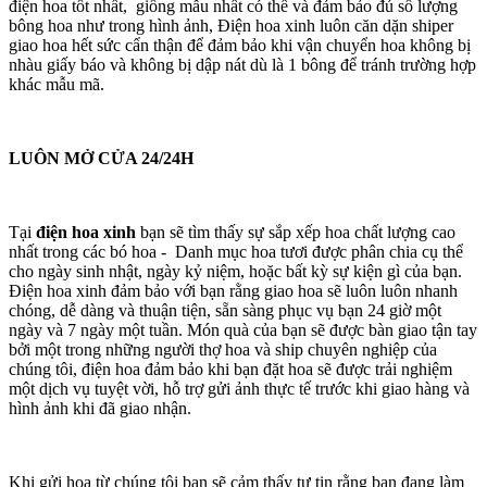
điện hoa tốt nhất, giống mẫu nhất có thể và đảm bảo đủ số lượng
bông hoa như trong hình ảnh, Điện hoa xinh luôn căn dặn shiper
giao hoa hết sức cẩn thận để đảm bảo khi vận chuyển hoa không bị
nhàu giấy báo và không bị dập nát dù là 1 bông để tránh trường hợp
khác mẫu mã.
LUÔN MỞ CỬA 24/24H
Tại
điện hoa xinh
bạn sẽ tìm thấy sự sắp xếp hoa chất lượng cao
nhất trong các bó hoa - Danh mục hoa tươi được phân chia cụ thể
cho ngày sinh nhật, ngày kỷ niệm, hoặc bất kỳ sự kiện gì của bạn.
Điện hoa xinh đảm bảo với bạn rằng giao hoa sẽ luôn luôn nhanh
chóng, dễ dàng và thuận tiện, sẵn sàng phục vụ bạn 24 giờ một
ngày và 7 ngày một tuần. Món quà của bạn sẽ được bàn giao tận tay
bởi một trong những người thợ hoa và ship chuyên nghiệp của
chúng tôi, điện hoa đảm bảo khi bạn đặt hoa sẽ được trải nghiệm
một dịch vụ tuyệt vời, hỗ trợ gửi ảnh thực tế trước khi giao hàng và
hình ảnh khi đã giao nhận.
Khi gửi hoa từ chúng tôi bạn sẽ cảm thấy tự tin rằng bạn đang làm