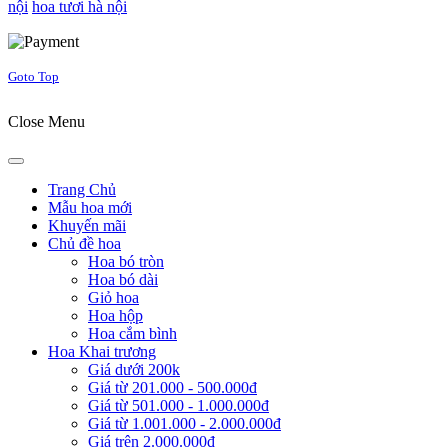
nội
hoa tươi hà nội
Joomla! 3 Templates
Goto Top
Close Menu
Trang Chủ
Mẫu hoa mới
Khuyến mãi
Chủ đề hoa
Hoa bó tròn
Hoa bó dài
Giỏ hoa
Hoa hộp
Hoa cắm bình
Hoa Khai trương
Giá dưới 200k
Giá từ 201.000 - 500.000đ
Giá từ 501.000 - 1.000.000đ
Giá từ 1.001.000 - 2.000.000đ
Giá trên 2.000.000đ