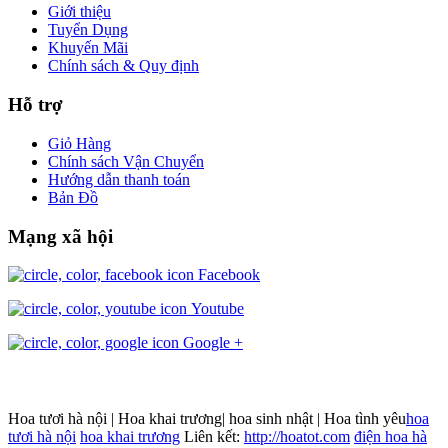
Giới thiệu
Tuyển Dụng
Khuyến Mãi
Chính sách & Quy định
Hỗ trợ
Giỏ Hàng
Chính sách Vận Chuyển
Hướng dẫn thanh toán
Bản Đồ
Mạng xã hội
Facebook
Youtube
Google +
Hoa tươi hà nội | Hoa khai trương| hoa sinh nhật | Hoa tình yêu
hoa
tươi hà nội
hoa khai trương
Liên kết:
http://hoatot.com
điện hoa hà