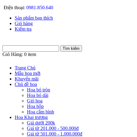
Điện thoại:
0981.850.640
Sản phẩm bạn thích
Giỏ hàng
Kiểm tra
Giỏ Hàng:
0 item
Trang Chủ
Mẫu hoa mới
Khuyến mãi
Chủ đề hoa
Hoa bó tròn
Hoa bó dài
Giỏ hoa
Hoa hộp
Hoa cắm bình
Hoa Khai trương
Giá dưới 200k
Giá từ 201.000 - 500.000đ
Giá từ 501.000 - 1.000.000đ