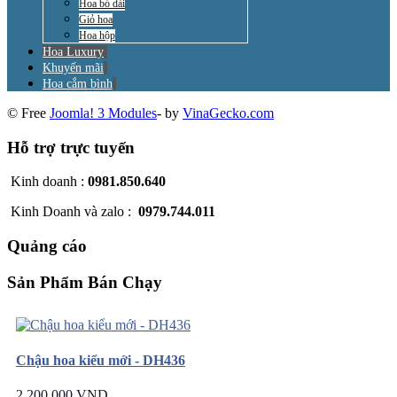
Hoa bó dài
Giỏ hoa
Hoa hộp
Hoa Luxury
Khuyến mãi
Hoa cắm bình
© Free
Joomla! 3 Modules
- by
VinaGecko.com
Hỗ trợ trực tuyến
Kinh doanh :
0981.850.640
Kinh Doanh và zalo :
0979.744.011
Quảng cáo
Sản Phẩm Bán Chạy
Chậu hoa kiểu mới - DH436
2.200.000 VND