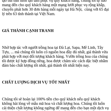
tạo bài bản luôn tận tâm phục vụ quý khách hàng, chúng tôi tự hào
mang đến cho quý khách hàng một mạng lưới phục vụ rộng khắp,
chuyển phát hơn 30 đơn hàng mỗi ngày tại Hà Nội, cùng với 65 đại
lý trên 63 tỉnh thành tại Việt Nam.
GIÁ THÀNH CẠNH TRANH
Nhờ hợp tác với người trồng hoa tại Đà Lạt, Sapa, Mê Linh, Tây
Tựu, ... mà chúng tôi luôn có nguồn hoa đầy đủ nhất, giá thành vừa
phải hợp với mọi đối tượng khách hàng. Vườn trồng hoa của chúng
tôi được ký hợp đồng riêng, hoa được chăm sóc cách đặc biệt nhằm
đảm bảo chất lượng tốt nhất, giá thành tốt nhất hiện nay.
CHẤT LƯỢNG DỊCH VỤ TỐT NHẤT
Chúng tôi sẽ hoàn lại 100% tiền cho quý khách nếu quý khách
không hài lòng về mẫu mã hoa và chất lượng hoa. Chúng tôi luôn
cải thiện chất lượng không ngừng để mang đến cho bạn một dịch vụ