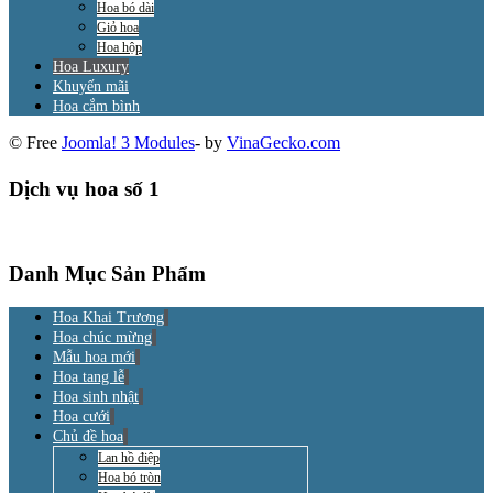
Hoa bó dài
Giỏ hoa
Hoa hộp
Hoa Luxury
Khuyến mãi
Hoa cắm bình
© Free
Joomla! 3 Modules
- by
VinaGecko.com
Dịch vụ hoa số 1
Danh Mục Sản Phẩm
Hoa Khai Trương
Hoa chúc mừng
Mẫu hoa mới
Hoa tang lễ
Hoa sinh nhật
Hoa cưới
Chủ đề hoa
Lan hồ điệp
Hoa bó tròn