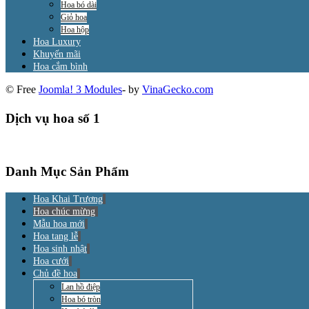
Hoa bó dài
Giỏ hoa
Hoa hộp
Hoa Luxury
Khuyến mãi
Hoa cắm bình
© Free
Joomla! 3 Modules
- by
VinaGecko.com
Dịch vụ hoa số 1
Danh Mục Sản Phẩm
Hoa Khai Trương
Hoa chúc mừng
Mẫu hoa mới
Hoa tang lễ
Hoa sinh nhật
Hoa cưới
Chủ đề hoa
Lan hồ điệp
Hoa bó tròn