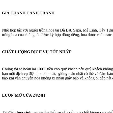
GIÁ THÀNH CẠNH TRANH
Nhờ hợp tác với người trồng hoa tại Đà Lạt, Sapa, Mê Linh, Tây Tựu
trồng hoa của chúng tôi được ký hợp đồng riêng, hoa được chăm sóc cá
CHẤT LƯỢNG DỊCH VỤ TỐT NHẤT
Chúng tôi sẽ hoàn lại 100% tiền cho quý khách nếu quý khách không
bạn một dịch vụ điện hoa tốt nhất, giống mẫu nhất có thể và đảm bảo
bảo khi vận chuyển hoa không bị nhàu giấy báo và không bị dập nát 
LUÔN MỞ CỬA 24/24H
Tại
điện hoa xinh
bạn sẽ tìm thấy sự sắp xếp hoa chất lượng cao nhấ