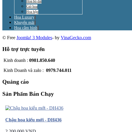
Hoa bó dài
Giỏ hoa
Hoa hộp
Hoa Luxury
Khuyến mãi
Hoa cắm bình
© Free
Joomla! 3 Modules
- by
VinaGecko.com
Hỗ trợ trực tuyến
Kinh doanh :
0981.850.640
Kinh Doanh và zalo :
0979.744.011
Quảng cáo
Sản Phẩm Bán Chạy
Chậu hoa kiểu mới - DH436
2.200.000 VND