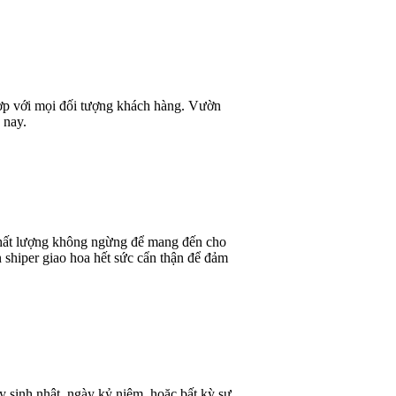
 hợp với mọi đối tượng khách hàng. Vườn
 nay.
 chất lượng không ngừng để mang đến cho
 shiper giao hoa hết sức cẩn thận để đảm
y sinh nhật, ngày kỷ niệm, hoặc bất kỳ sự