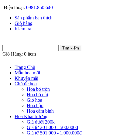
Điện thoại:
0981.850.640
Sản phẩm bạn thích
Giỏ hàng
Kiểm tra
Giỏ Hàng:
0 item
Trang Chủ
Mẫu hoa mới
Khuyến mãi
Chủ đề hoa
Hoa bó tròn
Hoa bó dài
Giỏ hoa
Hoa hộp
Hoa cắm bình
Hoa Khai trương
Giá dưới 200k
Giá từ 201.000 - 500.000đ
Giá từ 501.000 - 1.000.000đ