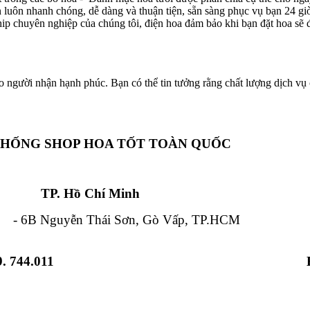
ôn luôn nhanh chóng, dễ dàng và thuận tiện, sẵn sàng phục vụ bạn 24 g
hip chuyên nghiệp của chúng tôi, điện hoa đảm bảo khi bạn đặt hoa sẽ đ
o người nhận hạnh phúc. Bạn có thể tin tưởng rằng chất lượng dịch vụ c
THỐNG SHOP HOA TỐT TOÀN QUỐC
Chí Minh Đà Nẵ
 Nguyễn Thái Sơn, Gò Vấp, TP.HCM - 84
. 744.011
 Từ Liêm, HN - 12 Hải Triều