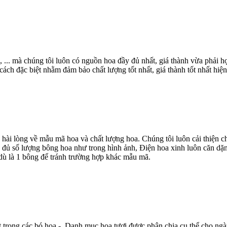
, ... mà chúng tôi luôn có nguồn hoa đầy đủ nhất, giá thành vừa phải
ch đặc biệt nhằm đảm bảo chất lượng tốt nhất, giá thành tốt nhất hiện
 hài lòng về mẫu mã hoa và chất lượng hoa. Chúng tôi luôn cải thiện
 đủ số lượng bông hoa như trong hình ảnh, Điện hoa xinh luôn căn dặn
dù là 1 bông để tránh trường hợp khác mẫu mã.
t trong các bó hoa - Danh mục hoa tươi được phân chia cụ thể cho ngà