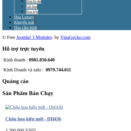
Hoa bó dài
Giỏ hoa
Hoa hộp
Hoa Luxury
Khuyến mãi
Hoa cắm bình
© Free
Joomla! 3 Modules
- by
VinaGecko.com
Hỗ trợ trực tuyến
Kinh doanh :
0981.850.640
Kinh Doanh và zalo :
0979.744.011
Quảng cáo
Sản Phẩm Bán Chạy
Chậu hoa kiểu mới - DH436
2.200.000 VND