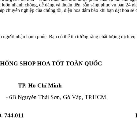
ôn luôn nhanh chóng, dễ dàng và thuận tiện, sẵn sàng phục vụ bạn 24 g
hip chuyên nghiệp của chúng tôi, điện hoa đảm bảo khi bạn đặt hoa sẽ đ
o người nhận hạnh phúc. Bạn có thể tin tưởng rằng chất lượng dịch vụ c
THỐNG SHOP HOA TỐT TOÀN QUỐC
Chí Minh Đà Nẵ
 Nguyễn Thái Sơn, Gò Vấp, TP.HCM - 84
. 744.011
 Từ Liêm, HN - 12 Hải Triều