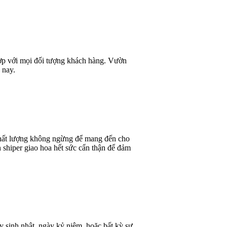
 hợp với mọi đối tượng khách hàng. Vườn
 nay.
 chất lượng không ngừng để mang đến cho
 shiper giao hoa hết sức cẩn thận để đảm
y sinh nhật, ngày kỷ niệm, hoặc bất kỳ sự