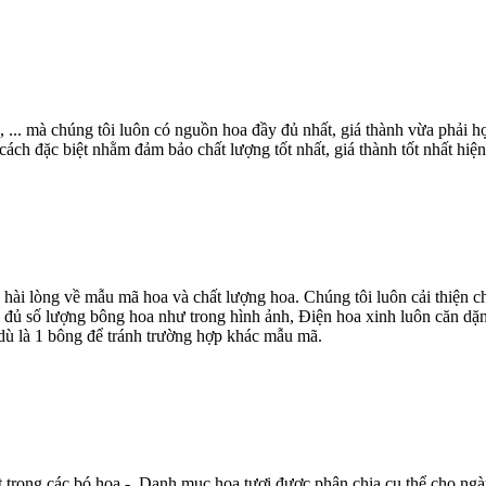
, ... mà chúng tôi luôn có nguồn hoa đầy đủ nhất, giá thành vừa phải
ch đặc biệt nhằm đảm bảo chất lượng tốt nhất, giá thành tốt nhất hiện
 hài lòng về mẫu mã hoa và chất lượng hoa. Chúng tôi luôn cải thiện
 đủ số lượng bông hoa như trong hình ảnh, Điện hoa xinh luôn căn dặn
dù là 1 bông để tránh trường hợp khác mẫu mã.
t trong các bó hoa - Danh mục hoa tươi được phân chia cụ thể cho ngà