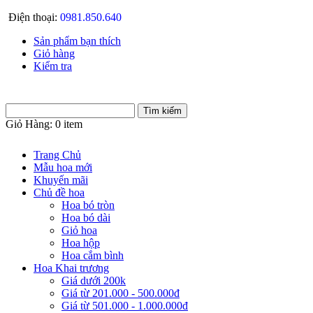
Điện thoại:
0981.850.640
Sản phẩm bạn thích
Giỏ hàng
Kiểm tra
Giỏ Hàng:
0 item
Trang Chủ
Mẫu hoa mới
Khuyến mãi
Chủ đề hoa
Hoa bó tròn
Hoa bó dài
Giỏ hoa
Hoa hộp
Hoa cắm bình
Hoa Khai trương
Giá dưới 200k
Giá từ 201.000 - 500.000đ
Giá từ 501.000 - 1.000.000đ