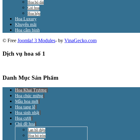
Hoa bó dài
Giỏ hoa
Hoa hộp
Hoa Luxury
Khuyến mãi
Hoa cắm bình
© Free
Joomla! 3 Modules
- by
VinaGecko.com
Dịch vụ hoa số 1
Danh Mục Sản Phẩm
Hoa Khai Trương
Hoa chúc mừng
Mẫu hoa mới
Hoa tang lễ
Hoa sinh nhật
Hoa cưới
Chủ đề hoa
Lan hồ điệp
Hoa bó tròn