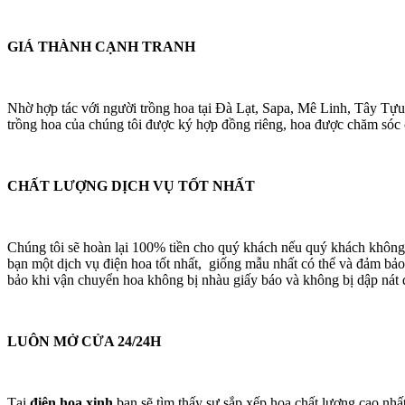
GIÁ THÀNH CẠNH TRANH
Nhờ hợp tác với người trồng hoa tại Đà Lạt, Sapa, Mê Linh, Tây Tựu
trồng hoa của chúng tôi được ký hợp đồng riêng, hoa được chăm sóc cá
CHẤT LƯỢNG DỊCH VỤ TỐT NHẤT
Chúng tôi sẽ hoàn lại 100% tiền cho quý khách nếu quý khách không
bạn một dịch vụ điện hoa tốt nhất, giống mẫu nhất có thể và đảm bảo
bảo khi vận chuyển hoa không bị nhàu giấy báo và không bị dập nát 
LUÔN MỞ CỬA 24/24H
Tại
điện hoa xinh
bạn sẽ tìm thấy sự sắp xếp hoa chất lượng cao nhấ