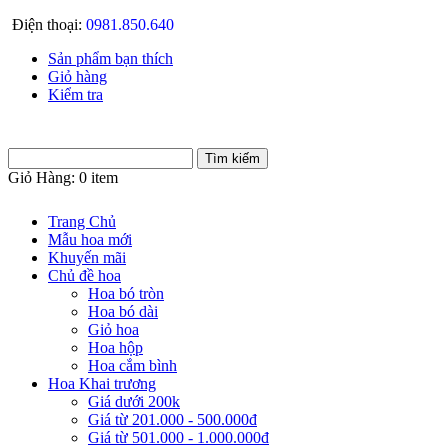
Điện thoại:
0981.850.640
Sản phẩm bạn thích
Giỏ hàng
Kiểm tra
Giỏ Hàng:
0 item
Trang Chủ
Mẫu hoa mới
Khuyến mãi
Chủ đề hoa
Hoa bó tròn
Hoa bó dài
Giỏ hoa
Hoa hộp
Hoa cắm bình
Hoa Khai trương
Giá dưới 200k
Giá từ 201.000 - 500.000đ
Giá từ 501.000 - 1.000.000đ