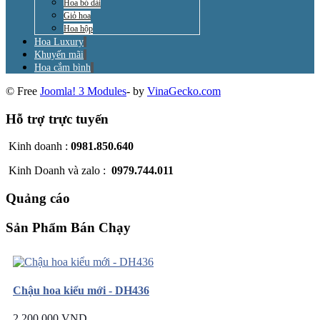
Hoa bó dài
Giỏ hoa
Hoa hộp
Hoa Luxury
Khuyến mãi
Hoa cắm bình
© Free
Joomla! 3 Modules
- by
VinaGecko.com
Hỗ trợ trực tuyến
Kinh doanh :
0981.850.640
Kinh Doanh và zalo :
0979.744.011
Quảng cáo
Sản Phẩm Bán Chạy
Chậu hoa kiểu mới - DH436
2.200.000 VND