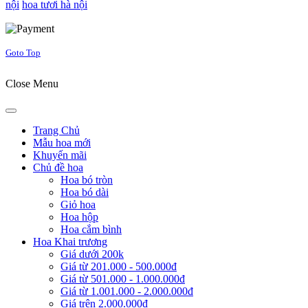
nội
hoa tươi hà nội
Joomla! 3 Templates
Goto Top
Close Menu
Trang Chủ
Mẫu hoa mới
Khuyến mãi
Chủ đề hoa
Hoa bó tròn
Hoa bó dài
Giỏ hoa
Hoa hộp
Hoa cắm bình
Hoa Khai trương
Giá dưới 200k
Giá từ 201.000 - 500.000đ
Giá từ 501.000 - 1.000.000đ
Giá từ 1.001.000 - 2.000.000đ
Giá trên 2.000.000đ