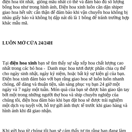
điện hoa tốt nhất, giống mẫu nhất có thể và đảm bảo đủ số lượng
bông hoa như trong hình ảnh, Điện hoa xinh luôn căn dặn shiper
giao hoa hết sức cẩn thận để đảm bảo khi vận chuyển hoa không bị
nhàu giấy báo và không bị dập nát dù là 1 bông để tránh trường hợp
khác mẫu mã.
LUÔN MỞ CỬA 24/24H
Tại
điện hoa xinh
bạn sẽ tìm thấy sự sắp xếp hoa chất lượng cao
nhất trong các bó hoa - Danh mục hoa tươi được phân chia cụ thể
cho ngày sinh nhật, ngày kỷ niệm, hoặc bất kỳ sự kiện gì của bạn.
Điện hoa xinh đảm bảo với bạn rằng giao hoa sẽ luôn luôn nhanh
chóng, dễ dàng và thuận tiện, sẵn sàng phục vụ bạn 24 giờ một
ngày và 7 ngày một tuần. Món quà của bạn sẽ được bàn giao tận tay
bởi một trong những người thợ hoa và ship chuyên nghiệp của
chúng tôi, điện hoa đảm bảo khi bạn đặt hoa sẽ được trải nghiệm
một dịch vụ tuyệt vời, hỗ trợ gửi ảnh thực tế trước khi giao hàng và
hình ảnh khi đã giao nhận.
Khi gửi hoa từ chúng tôi bạn sẽ cảm thấy tự tin rằng bạn đang làm