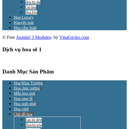
Hoa bó dài
Giỏ hoa
Hoa hộp
Hoa Luxury
Khuyến mãi
Hoa cắm bình
© Free
Joomla! 3 Modules
- by
VinaGecko.com
Dịch vụ hoa số 1
Danh Mục Sản Phẩm
Hoa Khai Trương
Hoa chúc mừng
Mẫu hoa mới
Hoa tang lễ
Hoa sinh nhật
Hoa cưới
Chủ đề hoa
Lan hồ điệp
Hoa bó tròn