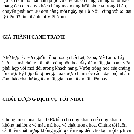
tạo bài bản luôn tận tâm phục vụ quý khách hàng, chúng tôi tự hào
mang đến cho quý khách hàng một mạng lưới phục vụ rộng khắp,
chuyển phát hơn 30 đơn hàng mỗi ngày tại Hà Nội, cùng với 65 đại
lý trên 63 tỉnh thành tại Việt Nam.
GIÁ THÀNH CẠNH TRANH
Nhờ hợp tác với người trồng hoa tại Đà Lạt, Sapa, Mê Linh, Tây
Tựu, ... mà chúng tôi luôn có nguồn hoa đầy đủ nhất, giá thành vừa
phải hợp với mọi đối tượng khách hàng. Vườn trồng hoa của chúng
tôi được ký hợp đồng riêng, hoa được chăm sóc cách đặc biệt nhằm
đảm bảo chất lượng tốt nhất, giá thành tốt nhất hiện nay.
CHẤT LƯỢNG DỊCH VỤ TỐT NHẤT
Chúng tôi sẽ hoàn lại 100% tiền cho quý khách nếu quý khách
không hài lòng về mẫu mã hoa và chất lượng hoa. Chúng tôi luôn
cải thiện chất lượng không ngừng để mang đến cho bạn một dịch vụ