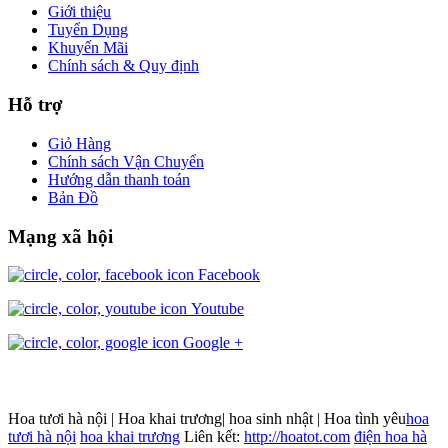
Giới thiệu
Tuyển Dụng
Khuyến Mãi
Chính sách & Quy định
Hỗ trợ
Giỏ Hàng
Chính sách Vận Chuyển
Hướng dẫn thanh toán
Bản Đồ
Mạng xã hội
Facebook
Youtube
Google +
Hoa tươi hà nội | Hoa khai trương| hoa sinh nhật | Hoa tình yêu
hoa
tươi hà nội
hoa khai trương
Liên kết:
http://hoatot.com
điện hoa hà