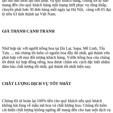
tạo bài bản luôn tận tâm phục vụ quý khách hàng, chúng tôi tự hào
mang đến cho quý khách hàng một mạng lưới phục vụ rộng khắp,
chuyển phát hơn 30 đơn hàng mỗi ngày tại Hà Nội, cùng với 65 đại
lý trên 63 tỉnh thành tại Việt Nam.
GIÁ THÀNH CẠNH TRANH
Nhờ hợp tác với người trồng hoa tại Đà Lạt, Sapa, Mê Linh, Tây
Tựu, ... mà chúng tôi luôn có nguồn hoa đầy đủ nhất, giá thành vừa
phải hợp với mọi đối tượng khách hàng. Vườn trồng hoa của chúng
tôi được ký hợp đồng riêng, hoa được chăm sóc cách đặc biệt nhằm
đảm bảo chất lượng tốt nhất, giá thành tốt nhất hiện nay.
CHẤT LƯỢNG DỊCH VỤ TỐT NHẤT
Chúng tôi sẽ hoàn lại 100% tiền cho quý khách nếu quý khách
không hài lòng về mẫu mã hoa và chất lượng hoa. Chúng tôi luôn
cải thiện chất lượng không ngừng để mang đến cho bạn một dịch vụ