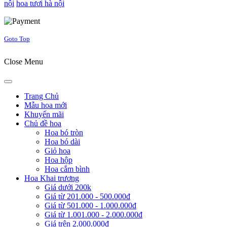
nội
hoa tươi hà nội
Joomla! 3 Templates
Goto Top
Close Menu
Trang Chủ
Mẫu hoa mới
Khuyến mãi
Chủ đề hoa
Hoa bó tròn
Hoa bó dài
Giỏ hoa
Hoa hộp
Hoa cắm bình
Hoa Khai trương
Giá dưới 200k
Giá từ 201.000 - 500.000đ
Giá từ 501.000 - 1.000.000đ
Giá từ 1.001.000 - 2.000.000đ
Giá trên 2.000.000đ