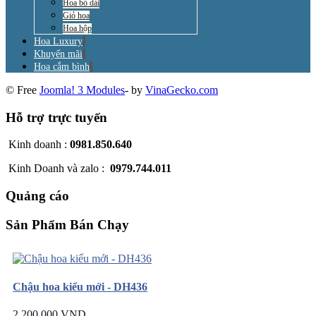
Hoa bó dài
Giỏ hoa
Hoa hộp
Hoa Luxury
Khuyến mãi
Hoa cắm bình
© Free
Joomla! 3 Modules
- by
VinaGecko.com
Hỗ trợ trực tuyến
Kinh doanh :
0981.850.640
Kinh Doanh và zalo :
0979.744.011
Quảng cáo
Sản Phẩm Bán Chạy
Chậu hoa kiểu mới - DH436
2.200.000 VND