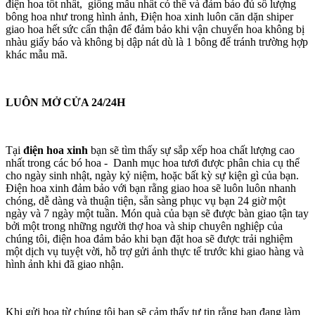
điện hoa tốt nhất, giống mẫu nhất có thể và đảm bảo đủ số lượng
bông hoa như trong hình ảnh, Điện hoa xinh luôn căn dặn shiper
giao hoa hết sức cẩn thận để đảm bảo khi vận chuyển hoa không bị
nhàu giấy báo và không bị dập nát dù là 1 bông để tránh trường hợp
khác mẫu mã.
LUÔN MỞ CỬA 24/24H
Tại
điện hoa xinh
bạn sẽ tìm thấy sự sắp xếp hoa chất lượng cao
nhất trong các bó hoa - Danh mục hoa tươi được phân chia cụ thể
cho ngày sinh nhật, ngày kỷ niệm, hoặc bất kỳ sự kiện gì của bạn.
Điện hoa xinh đảm bảo với bạn rằng giao hoa sẽ luôn luôn nhanh
chóng, dễ dàng và thuận tiện, sẵn sàng phục vụ bạn 24 giờ một
ngày và 7 ngày một tuần. Món quà của bạn sẽ được bàn giao tận tay
bởi một trong những người thợ hoa và ship chuyên nghiệp của
chúng tôi, điện hoa đảm bảo khi bạn đặt hoa sẽ được trải nghiệm
một dịch vụ tuyệt vời, hỗ trợ gửi ảnh thực tế trước khi giao hàng và
hình ảnh khi đã giao nhận.
Khi gửi hoa từ chúng tôi bạn sẽ cảm thấy tự tin rằng bạn đang làm