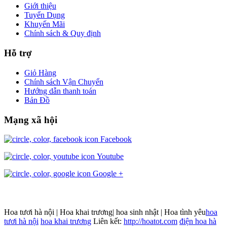
Giới thiệu
Tuyển Dụng
Khuyến Mãi
Chính sách & Quy định
Hỗ trợ
Giỏ Hàng
Chính sách Vận Chuyển
Hướng dẫn thanh toán
Bản Đồ
Mạng xã hội
Facebook
Youtube
Google +
Hoa tươi hà nội | Hoa khai trương| hoa sinh nhật | Hoa tình yêu
hoa
tươi hà nội
hoa khai trương
Liên kết:
http://hoatot.com
điện hoa hà