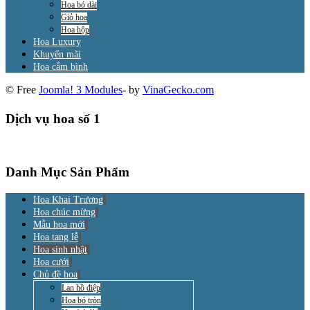
Hoa bó dài
Giỏ hoa
Hoa hộp
Hoa Luxury
Khuyến mãi
Hoa cắm bình
© Free
Joomla! 3 Modules
- by
VinaGecko.com
Dịch vụ hoa số 1
Danh Mục Sản Phẩm
Hoa Khai Trương
Hoa chúc mừng
Mẫu hoa mới
Hoa tang lễ
Hoa sinh nhật
Hoa cưới
Chủ đề hoa
Lan hồ điệp
Hoa bó tròn