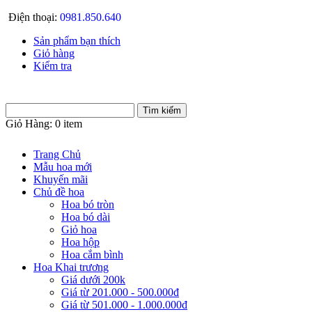
Điện thoại:
0981.850.640
Sản phẩm bạn thích
Giỏ hàng
Kiểm tra
Giỏ Hàng:
0 item
Trang Chủ
Mẫu hoa mới
Khuyến mãi
Chủ đề hoa
Hoa bó tròn
Hoa bó dài
Giỏ hoa
Hoa hộp
Hoa cắm bình
Hoa Khai trương
Giá dưới 200k
Giá từ 201.000 - 500.000đ
Giá từ 501.000 - 1.000.000đ