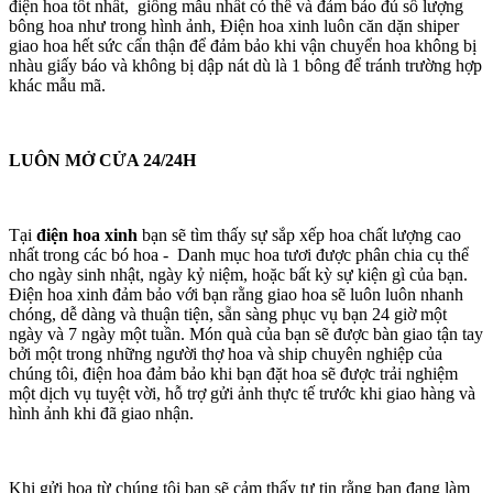
điện hoa tốt nhất, giống mẫu nhất có thể và đảm bảo đủ số lượng
bông hoa như trong hình ảnh, Điện hoa xinh luôn căn dặn shiper
giao hoa hết sức cẩn thận để đảm bảo khi vận chuyển hoa không bị
nhàu giấy báo và không bị dập nát dù là 1 bông để tránh trường hợp
khác mẫu mã.
LUÔN MỞ CỬA 24/24H
Tại
điện hoa xinh
bạn sẽ tìm thấy sự sắp xếp hoa chất lượng cao
nhất trong các bó hoa - Danh mục hoa tươi được phân chia cụ thể
cho ngày sinh nhật, ngày kỷ niệm, hoặc bất kỳ sự kiện gì của bạn.
Điện hoa xinh đảm bảo với bạn rằng giao hoa sẽ luôn luôn nhanh
chóng, dễ dàng và thuận tiện, sẵn sàng phục vụ bạn 24 giờ một
ngày và 7 ngày một tuần. Món quà của bạn sẽ được bàn giao tận tay
bởi một trong những người thợ hoa và ship chuyên nghiệp của
chúng tôi, điện hoa đảm bảo khi bạn đặt hoa sẽ được trải nghiệm
một dịch vụ tuyệt vời, hỗ trợ gửi ảnh thực tế trước khi giao hàng và
hình ảnh khi đã giao nhận.
Khi gửi hoa từ chúng tôi bạn sẽ cảm thấy tự tin rằng bạn đang làm