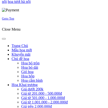
nội
hoa tươi hà nội
Joomla! 3 Templates
Goto Top
Close Menu
Trang Chủ
Mẫu hoa mới
Khuyến mãi
Chủ đề hoa
Hoa bó tròn
Hoa bó dài
Giỏ hoa
Hoa hộp
Hoa cắm bình
Hoa Khai trương
Giá dưới 200k
Giá từ 201.000 - 500.000đ
Giá từ 501.000 - 1.000.000đ
Giá từ 1.001.000 - 2.000.000đ
Giá trên 2.000.000đ