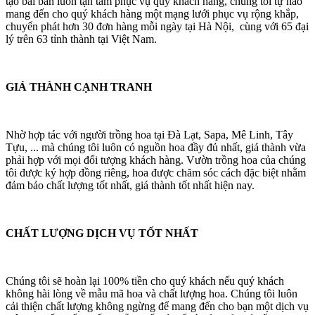
tạo bài bản luôn tận tâm phục vụ quý khách hàng, chúng tôi tự hào
mang đến cho quý khách hàng một mạng lưới phục vụ rộng khắp,
chuyển phát hơn 30 đơn hàng mỗi ngày tại Hà Nội, cùng với 65 đại
lý trên 63 tỉnh thành tại Việt Nam.
GIÁ THÀNH CẠNH TRANH
Nhờ hợp tác với người trồng hoa tại Đà Lạt, Sapa, Mê Linh, Tây
Tựu, ... mà chúng tôi luôn có nguồn hoa đầy đủ nhất, giá thành vừa
phải hợp với mọi đối tượng khách hàng. Vườn trồng hoa của chúng
tôi được ký hợp đồng riêng, hoa được chăm sóc cách đặc biệt nhằm
đảm bảo chất lượng tốt nhất, giá thành tốt nhất hiện nay.
CHẤT LƯỢNG DỊCH VỤ TỐT NHẤT
Chúng tôi sẽ hoàn lại 100% tiền cho quý khách nếu quý khách
không hài lòng về mẫu mã hoa và chất lượng hoa. Chúng tôi luôn
cải thiện chất lượng không ngừng để mang đến cho bạn một dịch vụ