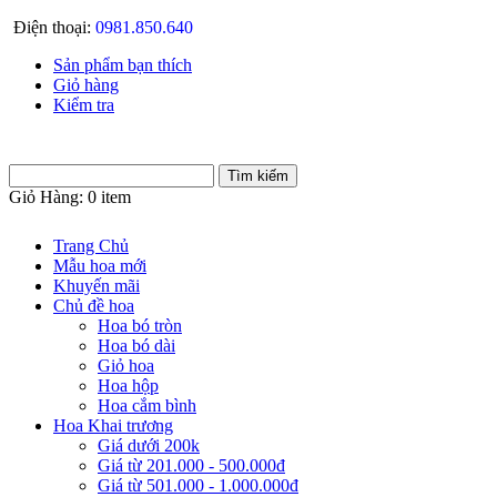
Điện thoại:
0981.850.640
Sản phẩm bạn thích
Giỏ hàng
Kiểm tra
Giỏ Hàng:
0 item
Trang Chủ
Mẫu hoa mới
Khuyến mãi
Chủ đề hoa
Hoa bó tròn
Hoa bó dài
Giỏ hoa
Hoa hộp
Hoa cắm bình
Hoa Khai trương
Giá dưới 200k
Giá từ 201.000 - 500.000đ
Giá từ 501.000 - 1.000.000đ