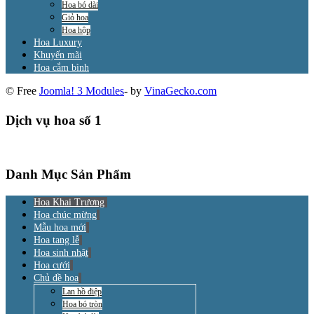
Hoa bó dài
Giỏ hoa
Hoa hộp
Hoa Luxury
Khuyến mãi
Hoa cắm bình
© Free
Joomla! 3 Modules
- by
VinaGecko.com
Dịch vụ hoa số 1
Danh Mục Sản Phẩm
Hoa Khai Trương
Hoa chúc mừng
Mẫu hoa mới
Hoa tang lễ
Hoa sinh nhật
Hoa cưới
Chủ đề hoa
Lan hồ điệp
Hoa bó tròn