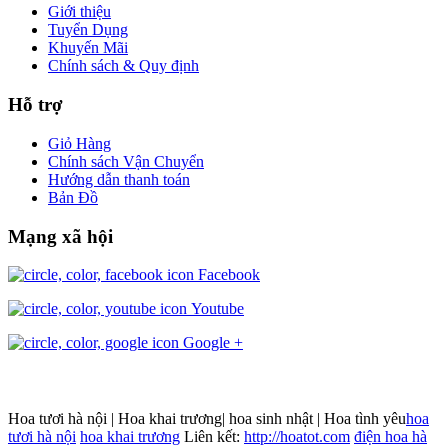
Giới thiệu
Tuyển Dụng
Khuyến Mãi
Chính sách & Quy định
Hỗ trợ
Giỏ Hàng
Chính sách Vận Chuyển
Hướng dẫn thanh toán
Bản Đồ
Mạng xã hội
Facebook
Youtube
Google +
Hoa tươi hà nội | Hoa khai trương| hoa sinh nhật | Hoa tình yêu
hoa
tươi hà nội
hoa khai trương
Liên kết:
http://hoatot.com
điện hoa hà