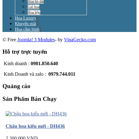
Hoa bó dài
Giỏ hoa
Hoa hộp
Hoa Luxury
Khuyến mãi
Hoa cắm bình
© Free
Joomla! 3 Modules
- by
VinaGecko.com
Hỗ trợ trực tuyến
Kinh doanh :
0981.850.640
Kinh Doanh và zalo :
0979.744.011
Quảng cáo
Sản Phẩm Bán Chạy
Chậu hoa kiểu mới - DH436
2.200.000 VND