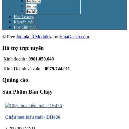
Hoa bó dài
Giỏ hoa
Hoa hộp
Hoa Luxury
Khuyến mãi
Hoa cắm bình
© Free
Joomla! 3 Modules
- by
VinaGecko.com
Hỗ trợ trực tuyến
Kinh doanh :
0981.850.640
Kinh Doanh và zalo :
0979.744.011
Quảng cáo
Sản Phẩm Bán Chạy
Chậu hoa kiểu mới - DH436
2.200.000 VND