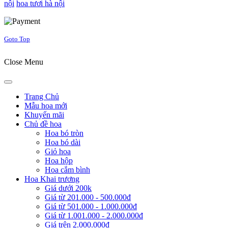
nội
hoa tươi hà nội
Joomla! 3 Templates
Goto Top
Close Menu
Trang Chủ
Mẫu hoa mới
Khuyến mãi
Chủ đề hoa
Hoa bó tròn
Hoa bó dài
Giỏ hoa
Hoa hộp
Hoa cắm bình
Hoa Khai trương
Giá dưới 200k
Giá từ 201.000 - 500.000đ
Giá từ 501.000 - 1.000.000đ
Giá từ 1.001.000 - 2.000.000đ
Giá trên 2.000.000đ