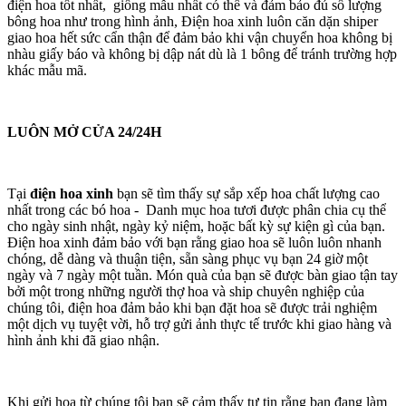
điện hoa tốt nhất, giống mẫu nhất có thể và đảm bảo đủ số lượng
bông hoa như trong hình ảnh, Điện hoa xinh luôn căn dặn shiper
giao hoa hết sức cẩn thận để đảm bảo khi vận chuyển hoa không bị
nhàu giấy báo và không bị dập nát dù là 1 bông để tránh trường hợp
khác mẫu mã.
LUÔN MỞ CỬA 24/24H
Tại
điện hoa xinh
bạn sẽ tìm thấy sự sắp xếp hoa chất lượng cao
nhất trong các bó hoa - Danh mục hoa tươi được phân chia cụ thể
cho ngày sinh nhật, ngày kỷ niệm, hoặc bất kỳ sự kiện gì của bạn.
Điện hoa xinh đảm bảo với bạn rằng giao hoa sẽ luôn luôn nhanh
chóng, dễ dàng và thuận tiện, sẵn sàng phục vụ bạn 24 giờ một
ngày và 7 ngày một tuần. Món quà của bạn sẽ được bàn giao tận tay
bởi một trong những người thợ hoa và ship chuyên nghiệp của
chúng tôi, điện hoa đảm bảo khi bạn đặt hoa sẽ được trải nghiệm
một dịch vụ tuyệt vời, hỗ trợ gửi ảnh thực tế trước khi giao hàng và
hình ảnh khi đã giao nhận.
Khi gửi hoa từ chúng tôi bạn sẽ cảm thấy tự tin rằng bạn đang làm