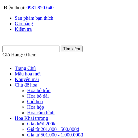
Điện thoại:
0981.850.640
Sản phẩm bạn thích
Giỏ hàng
Kiểm tra
Giỏ Hàng:
0 item
Trang Chủ
Mẫu hoa mới
Khuyến mãi
Chủ đề hoa
Hoa bó tròn
Hoa bó dài
Giỏ hoa
Hoa hộp
Hoa cắm bình
Hoa Khai trương
Giá dưới 200k
Giá từ 201.000 - 500.000đ
Giá từ 501.000 - 1.000.000đ