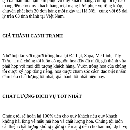
tạo bài bản luôn tận tâm phục vụ quý khách hàng, chúng tôi tự hào
mang đến cho quý khách hàng một mạng lưới phục vụ rộng khắp,
chuyển phát hơn 30 đơn hàng mỗi ngày tại Hà Nội, cùng với 65 đại
lý trên 63 tỉnh thành tại Việt Nam.
GIÁ THÀNH CẠNH TRANH
Nhờ hợp tác với người trồng hoa tại Đà Lạt, Sapa, Mê Linh, Tây
Tựu, ... mà chúng tôi luôn có nguồn hoa đầy đủ nhất, giá thành vừa
phải hợp với mọi đối tượng khách hàng. Vườn trồng hoa của chúng
tôi được ký hợp đồng riêng, hoa được chăm sóc cách đặc biệt nhằm
đảm bảo chất lượng tốt nhất, giá thành tốt nhất hiện nay.
CHẤT LƯỢNG DỊCH VỤ TỐT NHẤT
Chúng tôi sẽ hoàn lại 100% tiền cho quý khách nếu quý khách
không hài lòng về mẫu mã hoa và chất lượng hoa. Chúng tôi luôn
cải thiện chất lượng không ngừng để mang đến cho bạn một dịch vụ