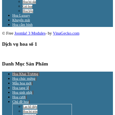
Hoa bó dài
Giỏ hoa
Hoa hộp
Hoa Luxury
Khuyến mãi
Hoa cắm bình
© Free
Joomla! 3 Modules
- by
VinaGecko.com
Dịch vụ hoa số 1
Danh Mục Sản Phẩm
Hoa Khai Trương
Hoa chúc mừng
Mẫu hoa mới
Hoa tang lễ
Hoa sinh nhật
Hoa cưới
Chủ đề hoa
Lan hồ điệp
Hoa bó tròn