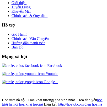
Giới thiệu
Tuyển Dụng
Khuyến Mãi
Chính sách & Quy định
Hỗ trợ
Giỏ Hàng
Chính sách Vận Chuyển
Hướng dẫn thanh toán
Bản Đồ
Mạng xã hội
Facebook
Youtube
Google +
Hoa tươi hà nội | Hoa khai trương| hoa sinh nhật | Hoa tình yêu
hoa
tươi hà nội
hoa khai trương
Liên kết:
http://hoatot.com
điện hoa hà