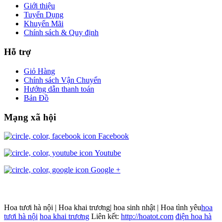
Giới thiệu
Tuyển Dụng
Khuyến Mãi
Chính sách & Quy định
Hỗ trợ
Giỏ Hàng
Chính sách Vận Chuyển
Hướng dẫn thanh toán
Bản Đồ
Mạng xã hội
Facebook
Youtube
Google +
Hoa tươi hà nội | Hoa khai trương| hoa sinh nhật | Hoa tình yêu
hoa
tươi hà nội
hoa khai trương
Liên kết:
http://hoatot.com
điện hoa hà