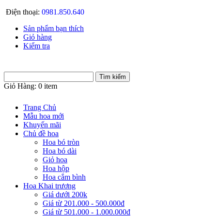
Điện thoại:
0981.850.640
Sản phẩm bạn thích
Giỏ hàng
Kiểm tra
Giỏ Hàng:
0 item
Trang Chủ
Mẫu hoa mới
Khuyến mãi
Chủ đề hoa
Hoa bó tròn
Hoa bó dài
Giỏ hoa
Hoa hộp
Hoa cắm bình
Hoa Khai trương
Giá dưới 200k
Giá từ 201.000 - 500.000đ
Giá từ 501.000 - 1.000.000đ