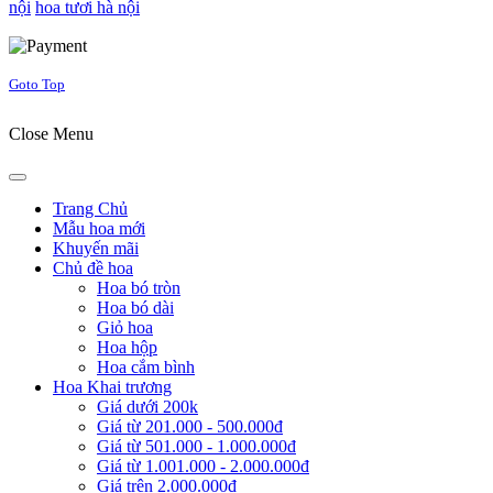
nội
hoa tươi hà nội
Joomla! 3 Templates
Goto Top
Close Menu
Trang Chủ
Mẫu hoa mới
Khuyến mãi
Chủ đề hoa
Hoa bó tròn
Hoa bó dài
Giỏ hoa
Hoa hộp
Hoa cắm bình
Hoa Khai trương
Giá dưới 200k
Giá từ 201.000 - 500.000đ
Giá từ 501.000 - 1.000.000đ
Giá từ 1.001.000 - 2.000.000đ
Giá trên 2.000.000đ