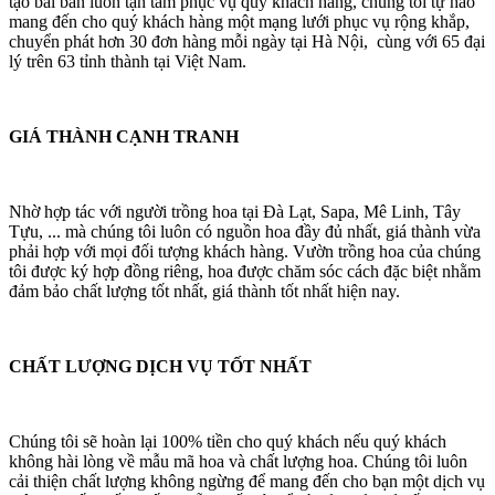
tạo bài bản luôn tận tâm phục vụ quý khách hàng, chúng tôi tự hào
mang đến cho quý khách hàng một mạng lưới phục vụ rộng khắp,
chuyển phát hơn 30 đơn hàng mỗi ngày tại Hà Nội, cùng với 65 đại
lý trên 63 tỉnh thành tại Việt Nam.
GIÁ THÀNH CẠNH TRANH
Nhờ hợp tác với người trồng hoa tại Đà Lạt, Sapa, Mê Linh, Tây
Tựu, ... mà chúng tôi luôn có nguồn hoa đầy đủ nhất, giá thành vừa
phải hợp với mọi đối tượng khách hàng. Vườn trồng hoa của chúng
tôi được ký hợp đồng riêng, hoa được chăm sóc cách đặc biệt nhằm
đảm bảo chất lượng tốt nhất, giá thành tốt nhất hiện nay.
CHẤT LƯỢNG DỊCH VỤ TỐT NHẤT
Chúng tôi sẽ hoàn lại 100% tiền cho quý khách nếu quý khách
không hài lòng về mẫu mã hoa và chất lượng hoa. Chúng tôi luôn
cải thiện chất lượng không ngừng để mang đến cho bạn một dịch vụ