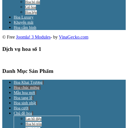
Hoa bó dài
Giỏ hoa
Hoa hộp
Hoa Luxury
Khuyến mãi
Hoa cắm bình
© Free
Joomla! 3 Modules
- by
VinaGecko.com
Dịch vụ hoa số 1
Danh Mục Sản Phẩm
Hoa Khai Trương
Hoa chúc mừng
Mẫu hoa mới
Hoa tang lễ
Hoa sinh nhật
Hoa cưới
Chủ đề hoa
Lan hồ điệp
Hoa bó tròn