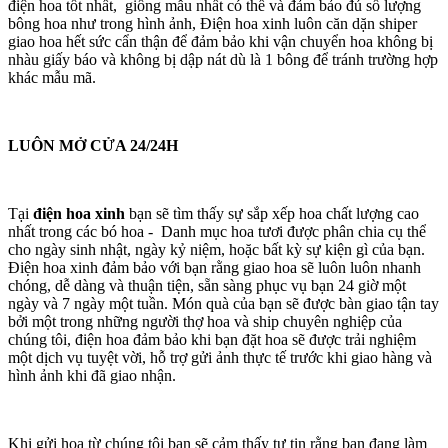
điện hoa tốt nhất, giống mẫu nhất có thể và đảm bảo đủ số lượng
bông hoa như trong hình ảnh, Điện hoa xinh luôn căn dặn shiper
giao hoa hết sức cẩn thận để đảm bảo khi vận chuyển hoa không bị
nhàu giấy báo và không bị dập nát dù là 1 bông để tránh trường hợp
khác mẫu mã.
LUÔN MỞ CỬA 24/24H
Tại
điện hoa xinh
bạn sẽ tìm thấy sự sắp xếp hoa chất lượng cao
nhất trong các bó hoa - Danh mục hoa tươi được phân chia cụ thể
cho ngày sinh nhật, ngày kỷ niệm, hoặc bất kỳ sự kiện gì của bạn.
Điện hoa xinh đảm bảo với bạn rằng giao hoa sẽ luôn luôn nhanh
chóng, dễ dàng và thuận tiện, sẵn sàng phục vụ bạn 24 giờ một
ngày và 7 ngày một tuần. Món quà của bạn sẽ được bàn giao tận tay
bởi một trong những người thợ hoa và ship chuyên nghiệp của
chúng tôi, điện hoa đảm bảo khi bạn đặt hoa sẽ được trải nghiệm
một dịch vụ tuyệt vời, hỗ trợ gửi ảnh thực tế trước khi giao hàng và
hình ảnh khi đã giao nhận.
Khi gửi hoa từ chúng tôi bạn sẽ cảm thấy tự tin rằng bạn đang làm