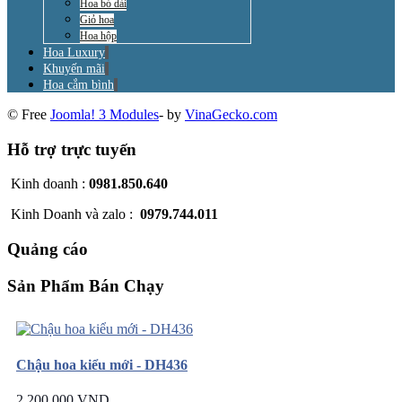
Hoa bó dài
Giỏ hoa
Hoa hộp
Hoa Luxury
Khuyến mãi
Hoa cắm bình
© Free
Joomla! 3 Modules
- by
VinaGecko.com
Hỗ trợ trực tuyến
Kinh doanh :
0981.850.640
Kinh Doanh và zalo :
0979.744.011
Quảng cáo
Sản Phẩm Bán Chạy
Chậu hoa kiểu mới - DH436
2.200.000 VND