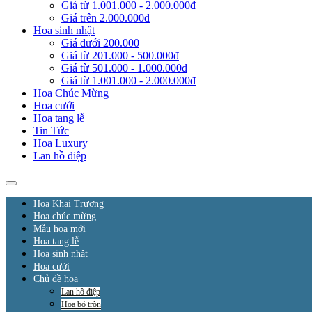
Giá từ 1.001.000 - 2.000.000đ
Giá trên 2.000.000đ
Hoa sinh nhật
Giá dưới 200.000
Giá từ 201.000 - 500.000đ
Giá từ 501.000 - 1.000.000đ
Giá từ 1.001.000 - 2.000.000đ
Hoa Chúc Mừng
Hoa cưới
Hoa tang lễ
Tin Tức
Hoa Luxury
Lan hồ điệp
Hoa Khai Trương
Hoa chúc mừng
Mẫu hoa mới
Hoa tang lễ
Hoa sinh nhật
Hoa cưới
Chủ đề hoa
Lan hồ điệp
Hoa bó tròn