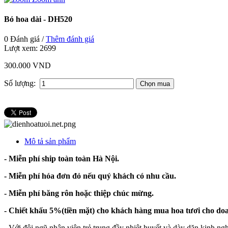
Bó hoa dài - DH520
0 Đánh giá /
Thêm đánh giá
Lượt xem:
2699
300.000 VND
Số lượng:
Mô tả sản phẩm
- Miễn phí ship toàn toàn Hà Nội.
- Miễn phí hóa đơn đỏ nếu quý khách có nhu cầu.
- Miễn phí băng rôn hoặc thiệp chúc mừng.
- Chiết khấu 5%(tiền mặt) cho khách hàng mua hoa tươi cho do
-
Với đội ngũ nhân viên trẻ trung đầy nhiệt huyết và dày dặn kinh ng