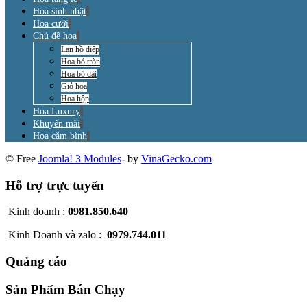
Hoa sinh nhật
Hoa cưới
Chủ đề hoa
Lan hồ điệp
Hoa bó tròn
Hoa bó dài
Giỏ hoa
Hoa hộp
Hoa Luxury
Khuyến mãi
Hoa cắm bình
© Free
Joomla! 3 Modules
- by
VinaGecko.com
Hỗ trợ trực tuyến
Kinh doanh :
0981.850.640
Kinh Doanh và zalo :
0979.744.011
Quảng cáo
Sản Phẩm Bán Chạy