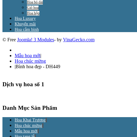
Hoa bó dài
Giỏ hoa
Hoa hộp
Hoa Luxury
Khuyến mãi
Hoa cắm bình
© Free
Joomla! 3 Modules
- by
VinaGecko.com
Mẫu hoa mới
|
Hoa chúc mừng
|
Bình hoa đẹp - DH449
Dịch vụ hoa số 1
Danh Mục Sản Phẩm
Hoa Khai Trương
Hoa chúc mừng
Mẫu hoa mới
Hoa tang lễ