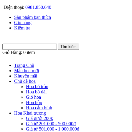
Điện thoại:
0981.850.640
Sản phẩm bạn thích
Giỏ hàng
Kiểm tra
Giỏ Hàng:
0 item
Trang Chủ
Mẫu hoa mới
Khuyến mãi
Chủ đề hoa
Hoa bó tròn
Hoa bó dài
Giỏ hoa
Hoa hộp
Hoa cắm bình
Hoa Khai trương
Giá dưới 200k
Giá từ 201.000 - 500.000đ
Giá từ 501.000 - 1.000.000đ