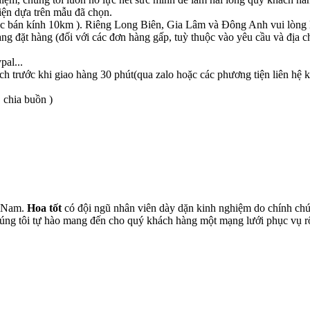
ện dựa trên mẫu đã chọn.
c bán kính 10km ). Riêng Long Biên, Gia Lâm và Đông Anh vui lòng li
àng đặt hàng (đối với các đơn hàng gấp, tuỳ thuộc vào yêu cầu và địa c
pal...
h trước khi giao hàng 30 phút(qua zalo hoặc các phương tiện liên hệ
 chia buồn )
t Nam.
Hoa tốt
có đội ngũ nhân viên dày dặn kinh nghiệm do chính chún
chúng tôi tự hào mang đến cho quý khách hàng một mạng lưới phục vụ 