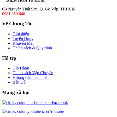
ĐIỆN HOA TP.HCM
6B Nguyễn Thái Sơn, Q. Gò Vấp, TP.HCM
0981.850.640
Về Chúng Tôi
Giới thiệu
Tuyển Dụng
Khuyến Mãi
Chính sách & Quy định
Hỗ trợ
Giỏ Hàng
Chính sách Vận Chuyển
Hướng dẫn thanh toán
Bản Đồ
Mạng xã hội
Facebook
Youtube