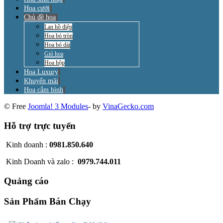
Hoa cưới
Chủ đề hoa
Lan hồ điệp
Hoa bó tròn
Hoa bó dài
Giỏ hoa
Hoa hộp
Hoa Luxury
Khuyến mãi
Hoa cắm bình
© Free
Joomla! 3 Modules
- by
VinaGecko.com
Hỗ trợ trực tuyến
Kinh doanh :
0981.850.640
Kinh Doanh và zalo :
0979.744.011
Quảng cáo
Sản Phẩm Bán Chạy