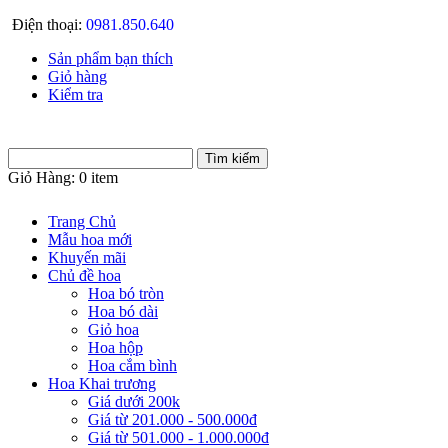
Điện thoại:
0981.850.640
Sản phẩm bạn thích
Giỏ hàng
Kiểm tra
Giỏ Hàng:
0 item
Trang Chủ
Mẫu hoa mới
Khuyến mãi
Chủ đề hoa
Hoa bó tròn
Hoa bó dài
Giỏ hoa
Hoa hộp
Hoa cắm bình
Hoa Khai trương
Giá dưới 200k
Giá từ 201.000 - 500.000đ
Giá từ 501.000 - 1.000.000đ