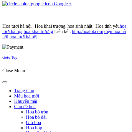
Google +
Hoa tươi hà nội | Hoa khai trương| hoa sinh nhật | Hoa tình yêu
hoa
tươi hà nội
hoa khai trương
Liên kết:
http://hoatot.com
điện hoa hà
nội
hoa tươi hà nội
Joomla! 3 Templates
Goto Top
Close Menu
Trang Chủ
Mẫu hoa mới
Khuyến mãi
Chủ đề hoa
Hoa bó tròn
Hoa bó dài
Giỏ hoa
Hoa hộp