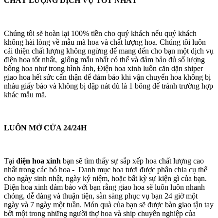
CHẤT LƯỢNG DỊCH VỤ TỐT NHẤT
Chúng tôi sẽ hoàn lại 100% tiền cho quý khách nếu quý khách
không hài lòng về mẫu mã hoa và chất lượng hoa. Chúng tôi luôn
cải thiện chất lượng không ngừng để mang đến cho bạn một dịch vụ
điện hoa tốt nhất, giống mẫu nhất có thể và đảm bảo đủ số lượng
bông hoa như trong hình ảnh, Điện hoa xinh luôn căn dặn shiper
giao hoa hết sức cẩn thận để đảm bảo khi vận chuyển hoa không bị
nhàu giấy báo và không bị dập nát dù là 1 bông để tránh trường hợp
khác mẫu mã.
LUÔN MỞ CỬA 24/24H
Tại
điện hoa xinh
bạn sẽ tìm thấy sự sắp xếp hoa chất lượng cao
nhất trong các bó hoa - Danh mục hoa tươi được phân chia cụ thể
cho ngày sinh nhật, ngày kỷ niệm, hoặc bất kỳ sự kiện gì của bạn.
Điện hoa xinh đảm bảo với bạn rằng giao hoa sẽ luôn luôn nhanh
chóng, dễ dàng và thuận tiện, sẵn sàng phục vụ bạn 24 giờ một
ngày và 7 ngày một tuần. Món quà của bạn sẽ được bàn giao tận tay
bởi một trong những người thợ hoa và ship chuyên nghiệp của