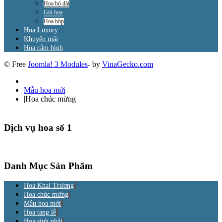
Hoa bó dài
Giỏ hoa
Hoa hộp
Hoa Luxury
Khuyến mãi
Hoa cắm bình
© Free
Joomla! 3 Modules
- by
VinaGecko.com
Mẫu hoa mới
|
Hoa chúc mừng
Dịch vụ hoa số 1
Danh Mục Sản Phẩm
Hoa Khai Trương
Hoa chúc mừng
Mẫu hoa mới
Hoa tang lễ
Hoa sinh nhật