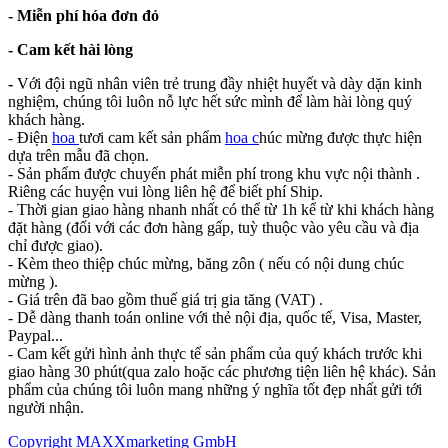
- Miễn phí hóa đơn đỏ
- Cam kết hài lòng
-
Với đội ngũ nhân viên trẻ trung đầy nhiệt huyết và dày dặn kinh
nghiệm, chúng tôi luôn nỗ lực hết sức mình để làm hài lòng quý
khách hàng.
- Điện
hoa
tươi cam kết sản phẩm
hoa c
húc mừng được thực hiện
dựa trên mẫu đã chọn.
- Sản phẩm được chuyển phát miễn phí trong khu vực nội thành .
Riêng các huyện vui lòng liên hệ để biết phí Ship.
- Thời gian giao hàng nhanh nhất có thể từ 1h kể từ khi khách hàng
đặt hàng (đối với các đơn hàng gấp, tuỳ thuộc vào yêu cầu và địa
chỉ được giao).
- Kèm theo thiệp chúc mừng, băng zôn ( nếu có nội dung chúc
mừng ).
- Giá trên đã bao gồm thuế giá trị gia tăng (VAT) .
- Dễ dàng thanh toán online với thẻ nội địa, quốc tế, Visa, Master,
Paypal...
- Cam kết gửi hình ảnh thực tế sản phẩm của quý khách trước khi
giao hàng 30 phút(qua zalo hoặc các phương tiện liên hệ khác). Sản
phẩm của chúng tôi luôn mang những ý nghĩa tốt đẹp nhất gửi tới
người nhận.
Copyright MAXXmarketing GmbH