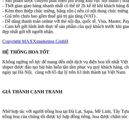
- Sản phẩm được chuyển phát miễn phí trong khu vực nội thành ( hoặ
- Thời gian giao hàng nhanh nhất có thể từ 2h kể từ khi khách hàng đ
- Kèm theo thiệp chúc mừng, băng zôn ( nếu có nội dung chúc mừng 
- Giá trên chưa bao gồm thuế giá trị gia tăng (VAT) .
- Dễ dàng thanh toán online với thẻ nội địa, quốc tế, Visa, Master, Pay
- Cam kết gửi hình ảnh thực tế sản phẩm của quý khách trước khi gia
đẹp nhất gửi tới người nhận.
Copyright MAXXmarketing GmbH
HỆ THỐNG HOA TỐT
Không ngừng nỗ lực để mang đến một dịch vụ điện hoa tốt nhất Việ
shiper được đào tạo bài bản luôn tận tâm phục vụ quý khách hàng, 
ngày tại Hà Nội, cùng với 65 đại lý trên 63 tỉnh thành tại Việt Nam.
GIÁ THÀNH CẠNH TRANH
Nhờ hợp tác với người trồng hoa tại Đà Lạt, Sapa, Mê Linh, Tây Tựu
trồng hoa của chúng tôi được ký hợp đồng riêng, hoa được chăm sóc cá