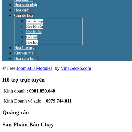
Hoa sinh nhật
Hoa cưới
Chủ đề hoa
Lan hồ điệp
Hoa bó tròn
Hoa bó dài
Giỏ hoa
Hoa hộp
Hoa Luxury
Khuyến mãi
Hoa cắm bình
© Free
Joomla! 3 Modules
- by
VinaGecko.com
Hỗ trợ trực tuyến
Kinh doanh :
0981.850.640
Kinh Doanh và zalo :
0979.744.011
Quảng cáo
Sản Phẩm Bán Chạy