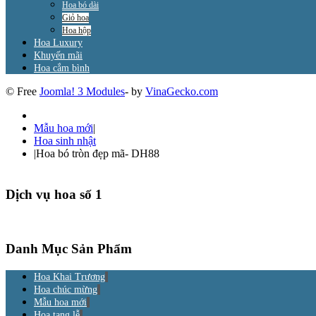
Hoa bó dài
Giỏ hoa
Hoa hộp
Hoa Luxury
Khuyến mãi
Hoa cắm bình
© Free
Joomla! 3 Modules
- by
VinaGecko.com
Mẫu hoa mới
|
Hoa sinh nhật
|
Hoa bó tròn đẹp mã- DH88
Dịch vụ hoa số 1
Danh Mục Sản Phẩm
Hoa Khai Trương
Hoa chúc mừng
Mẫu hoa mới
Hoa tang lễ