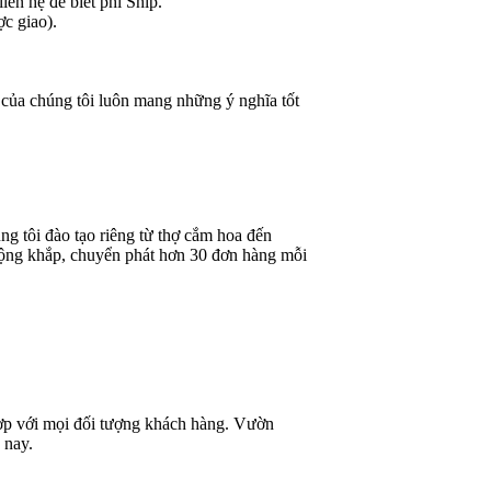
ên hệ để biết phí Ship.
ợc giao).
 của chúng tôi luôn mang những ý nghĩa tốt
g tôi đào tạo riêng từ thợ cắm hoa đến
rộng khắp, chuyển phát hơn 30 đơn hàng mỗi
 hợp với mọi đối tượng khách hàng. Vườn
 nay.