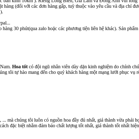
c bán kính 10km ). Riêng Long Biên, Gia Lâm và Đông Anh vui lòng li
ặt hàng (đối với các đơn hàng gấp, tuỳ thuộc vào yêu cầu và địa chỉ đư
).
pal...
o hàng 30 phút(qua zalo hoặc các phương tiện liên hệ khác). Sản phẩm
t Nam.
Hoa tốt
có đội ngũ nhân viên dày dặn kinh nghiệm do chính chún
chúng tôi tự hào mang đến cho quý khách hàng một mạng lưới phục vụ 
, ... mà chúng tôi luôn có nguồn hoa đầy đủ nhất, giá thành vừa phải
ch đặc biệt nhằm đảm bảo chất lượng tốt nhất, giá thành tốt nhất hiện