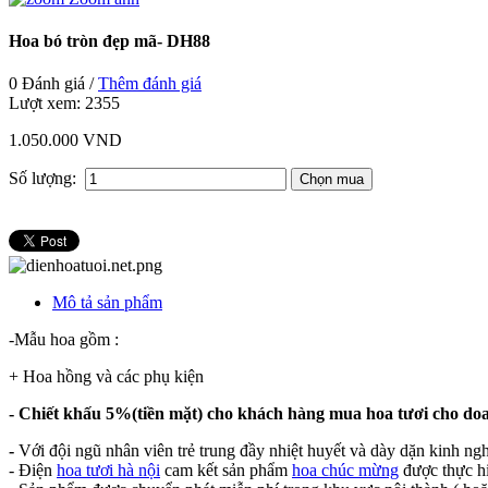
Hoa bó tròn đẹp mã- DH88
0 Đánh giá /
Thêm đánh giá
Lượt xem:
2355
1.050.000 VND
Số lượng:
Mô tả sản phẩm
-Mẫu hoa gồm :
+ Hoa hồng và các phụ kiện
- Chiết khấu 5%(tiền mặt) cho khách hàng mua hoa tươi cho do
-
Với đội ngũ nhân viên trẻ trung đầy nhiệt huyết và dày dặn kinh ng
- Điện
hoa tươi hà nội
cam kết sản phẩm
hoa chúc mừng
được thực hi