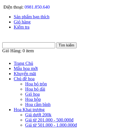
Điện thoại:
0981.850.640
Sản phẩm bạn thích
Giỏ hàng
Kiểm tra
Giỏ Hàng:
0 item
Trang Chủ
Mẫu hoa mới
Khuyến mãi
Chủ đề hoa
Hoa bó tròn
Hoa bó dài
Giỏ hoa
Hoa hộp
Hoa cắm bình
Hoa Khai trương
Giá dưới 200k
Giá từ 201.000 - 500.000đ
Giá từ 501.000 - 1.000.000đ