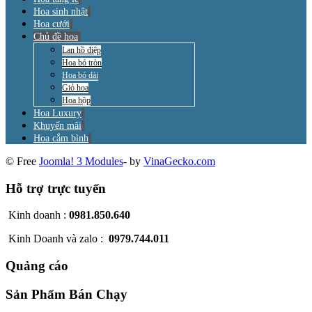
Hoa sinh nhật
Hoa cưới
Chủ đề hoa
Lan hồ điệp
Hoa bó tròn
Hoa bó dài
Giỏ hoa
Hoa hộp
Hoa Luxury
Khuyến mãi
Hoa cắm bình
© Free
Joomla! 3 Modules
- by
VinaGecko.com
Hỗ trợ trực tuyến
Kinh doanh :
0981.850.640
Kinh Doanh và zalo :
0979.744.011
Quảng cáo
Sản Phẩm Bán Chạy