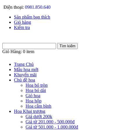
Điện thoại:
0981.850.640
Sản phẩm bạn thích
Giỏ hàng
Kiểm tra
Giỏ Hàng:
0 item
Trang Chủ
Mẫu hoa mới
Khuyến mãi
Chủ đề hoa
Hoa bó tròn
Hoa bó dài
Giỏ hoa
Hoa hộp
Hoa cắm bình
Hoa Khai trương
Giá dưới 200k
Giá từ 201.000 - 500.000đ
Giá từ 501.000 - 1.000.000đ