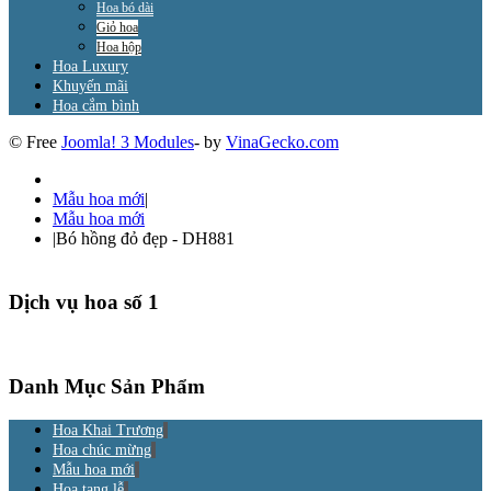
Hoa bó dài
Giỏ hoa
Hoa hộp
Hoa Luxury
Khuyến mãi
Hoa cắm bình
© Free
Joomla! 3 Modules
- by
VinaGecko.com
Mẫu hoa mới
|
Mẫu hoa mới
|
Bó hồng đỏ đẹp - DH881
Dịch vụ hoa số 1
Danh Mục Sản Phẩm
Hoa Khai Trương
Hoa chúc mừng
Mẫu hoa mới
Hoa tang lễ