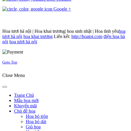
Google +
Hoa tươi hà nội | Hoa khai trương| hoa sinh nhật | Hoa tình yêu
hoa
tươi hà nội
hoa khai trương
Liên kết:
http://hoatot.com
điện hoa hà
nội
hoa tươi hà nội
Joomla! 3 Templates
Goto Top
Close Menu
Trang Chủ
Mẫu hoa mới
Khuyến mãi
Chủ đề hoa
Hoa bó tròn
Hoa bó dài
Giỏ hoa