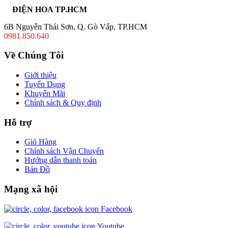
ĐIỆN HOA TP.HCM
6B Nguyễn Thái Sơn, Q. Gò Vấp, TP.HCM
0981.850.640
Về Chúng Tôi
Giới thiệu
Tuyển Dụng
Khuyến Mãi
Chính sách & Quy định
Hỗ trợ
Giỏ Hàng
Chính sách Vận Chuyển
Hướng dẫn thanh toán
Bản Đồ
Mạng xã hội
Facebook
Youtube