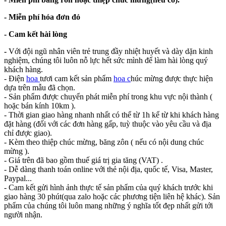
- Miễn phí hóa đơn đỏ
- Cam kết hài lòng
-
Với đội ngũ nhân viên trẻ trung đầy nhiệt huyết và dày dặn kinh
nghiệm, chúng tôi luôn nỗ lực hết sức mình để làm hài lòng quý
khách hàng.
- Điện
hoa
tươi cam kết sản phẩm
hoa c
húc mừng được thực hiện
dựa trên mẫu đã chọn.
- Sản phẩm được chuyển phát miễn phí trong khu vực nội thành (
hoặc bán kính 10km ).
- Thời gian giao hàng nhanh nhất có thể từ 1h kể từ khi khách hàng
đặt hàng (đối với các đơn hàng gấp, tuỳ thuộc vào yêu cầu và địa
chỉ được giao).
- Kèm theo thiệp chúc mừng, băng zôn ( nếu có nội dung chúc
mừng ).
- Giá trên đã bao gồm thuế giá trị gia tăng (VAT) .
- Dễ dàng thanh toán online với thẻ nội địa, quốc tế, Visa, Master,
Paypal...
- Cam kết gửi hình ảnh thực tế sản phẩm của quý khách trước khi
giao hàng 30 phút(qua zalo hoặc các phương tiện liên hệ khác). Sản
phẩm của chúng tôi luôn mang những ý nghĩa tốt đẹp nhất gửi tới
người nhận.