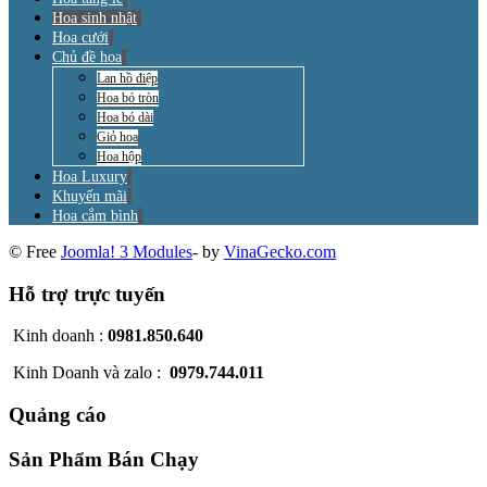
Hoa sinh nhật
Hoa cưới
Chủ đề hoa
Lan hồ điệp
Hoa bó tròn
Hoa bó dài
Giỏ hoa
Hoa hộp
Hoa Luxury
Khuyến mãi
Hoa cắm bình
© Free
Joomla! 3 Modules
- by
VinaGecko.com
Hỗ trợ trực tuyến
Kinh doanh :
0981.850.640
Kinh Doanh và zalo :
0979.744.011
Quảng cáo
Sản Phẩm Bán Chạy