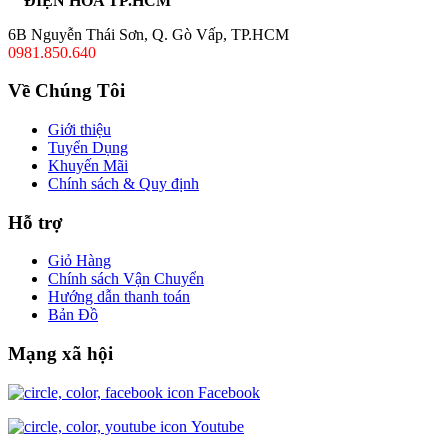
ĐIỆN HOA TP.HCM
6B Nguyễn Thái Sơn, Q. Gò Vấp, TP.HCM
0981.850.640
Về Chúng Tôi
Giới thiệu
Tuyển Dụng
Khuyến Mãi
Chính sách & Quy định
Hỗ trợ
Giỏ Hàng
Chính sách Vận Chuyển
Hướng dẫn thanh toán
Bản Đồ
Mạng xã hội
Facebook
Youtube