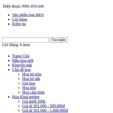
Điện thoại:
0981.850.640
Sản phẩm bạn thích
Giỏ hàng
Kiểm tra
Giỏ Hàng:
0 item
Trang Chủ
Mẫu hoa mới
Khuyến mãi
Chủ đề hoa
Hoa bó tròn
Hoa bó dài
Giỏ hoa
Hoa hộp
Hoa cắm bình
Hoa Khai trương
Giá dưới 200k
Giá từ 201.000 - 500.000đ
Giá từ 501.000 - 1.000.000đ