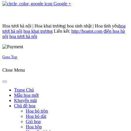
Google +
Hoa tươi hà nội | Hoa khai trương| hoa sinh nhật | Hoa tình yêu
hoa
tươi hà nội
hoa khai trương
Liên kết:
http://hoatot.com
điện hoa hà
nội
hoa tươi hà nội
Joomla! 3 Templates
Goto Top
Close Menu
Trang Chủ
Mẫu hoa mới
Khuyến mãi
Chủ đề hoa
Hoa bó tròn
Hoa bó dài
Giỏ hoa
Hoa hộp