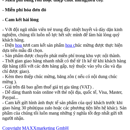
- Miễn phí hóa đơn đỏ
- Cam kết hài lòng
-
Với đội ngũ nhân viên trẻ trung đầy nhiệt huyết và dày dặn kinh
nghiệm, chúng tôi luôn nỗ lực hết sức mình để làm hài lòng quý
khách hàng.
- Điện
hoa
tươi cam kết sản phẩm
hoa c
húc mừng được thực hiện
dựa trên mẫu đã chọn.
- Sản phẩm được chuyển phát miễn phí trong khu vực nội thành.
- Thời gian giao hàng nhanh nhất có thể từ 1h kể từ khi khách hàng
đặt hàng (đối với các đơn hàng gấp, tuỳ thuộc vào yêu cầu và địa
chỉ được giao).
- Kèm theo thiệp chúc mừng, băng zôn ( nếu có nội dung chúc
mừng ).
- Giá trên đã bao gồm thuế giá trị gia tăng (VAT) .
- Dễ dàng thanh toán online với thẻ nội địa, quốc tế, Visa, Master,
Paypal...
- Cam kết gửi hình ảnh thực tế sản phẩm của quý khách trước khi
giao hàng 30 phút(qua zalo hoặc các phương tiện liên hệ khác). Sản
phẩm của chúng tôi luôn mang những ý nghĩa tốt đẹp nhất gửi tới
người nhận.
Copyright MAXXmarketing GmbH