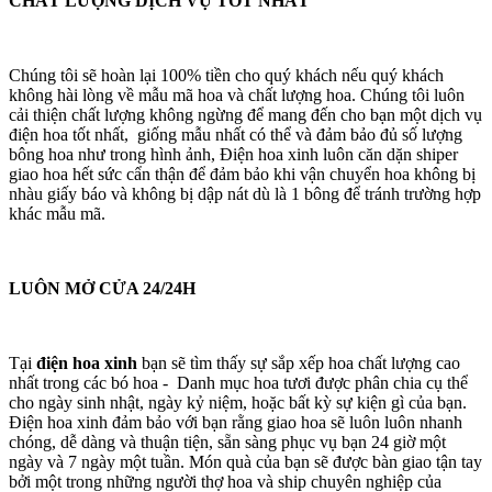
CHẤT LƯỢNG DỊCH VỤ TỐT NHẤT
Chúng tôi sẽ hoàn lại 100% tiền cho quý khách nếu quý khách
không hài lòng về mẫu mã hoa và chất lượng hoa. Chúng tôi luôn
cải thiện chất lượng không ngừng để mang đến cho bạn một dịch vụ
điện hoa tốt nhất, giống mẫu nhất có thể và đảm bảo đủ số lượng
bông hoa như trong hình ảnh, Điện hoa xinh luôn căn dặn shiper
giao hoa hết sức cẩn thận để đảm bảo khi vận chuyển hoa không bị
nhàu giấy báo và không bị dập nát dù là 1 bông để tránh trường hợp
khác mẫu mã.
LUÔN MỞ CỬA 24/24H
Tại
điện hoa xinh
bạn sẽ tìm thấy sự sắp xếp hoa chất lượng cao
nhất trong các bó hoa - Danh mục hoa tươi được phân chia cụ thể
cho ngày sinh nhật, ngày kỷ niệm, hoặc bất kỳ sự kiện gì của bạn.
Điện hoa xinh đảm bảo với bạn rằng giao hoa sẽ luôn luôn nhanh
chóng, dễ dàng và thuận tiện, sẵn sàng phục vụ bạn 24 giờ một
ngày và 7 ngày một tuần. Món quà của bạn sẽ được bàn giao tận tay
bởi một trong những người thợ hoa và ship chuyên nghiệp của