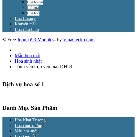
Hoa bó dài
Giỏ hoa
Hoa hộp
Hoa Luxury
Khuyến mãi
Hoa cắm bình
© Free
Joomla! 3 Modules
- by
VinaGecko.com
Mẫu hoa mới
|
Hoa sinh nhật
|
Tình yêu trọn vẹn ma- DH59
Dịch vụ hoa số 1
Danh Mục Sản Phẩm
Hoa Khai Trương
Hoa chúc mừng
Mẫu hoa mới
Hoa tang lễ