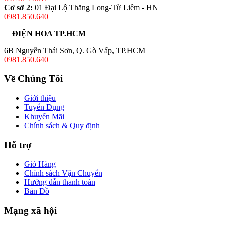
Cơ sở 2:
01 Đại Lộ Thăng Long-Từ Liêm - HN
0981.850.640
ĐIỆN HOA TP.HCM
6B Nguyễn Thái Sơn, Q. Gò Vấp, TP.HCM
0981.850.640
Về Chúng Tôi
Giới thiệu
Tuyển Dụng
Khuyến Mãi
Chính sách & Quy định
Hỗ trợ
Giỏ Hàng
Chính sách Vận Chuyển
Hướng dẫn thanh toán
Bản Đồ
Mạng xã hội