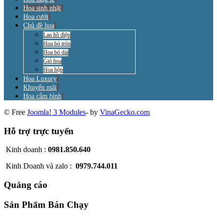
Hoa sinh nhật
Hoa cưới
Chủ đề hoa
Lan hồ điệp
Hoa bó tròn
Hoa bó dài
Giỏ hoa
Hoa hộp
Hoa Luxury
Khuyến mãi
Hoa cắm bình
© Free
Joomla! 3 Modules
- by
VinaGecko.com
Hỗ trợ trực tuyến
Kinh doanh :
0981.850.640
Kinh Doanh và zalo :
0979.744.011
Quảng cáo
Sản Phẩm Bán Chạy