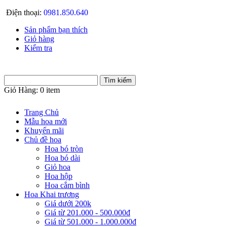
Điện thoại:
0981.850.640
Sản phẩm bạn thích
Giỏ hàng
Kiểm tra
Giỏ Hàng:
0 item
Trang Chủ
Mẫu hoa mới
Khuyến mãi
Chủ đề hoa
Hoa bó tròn
Hoa bó dài
Giỏ hoa
Hoa hộp
Hoa cắm bình
Hoa Khai trương
Giá dưới 200k
Giá từ 201.000 - 500.000đ
Giá từ 501.000 - 1.000.000đ