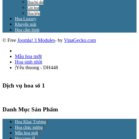
Hoa bó dài
Giỏ hoa
Hoa hộp
Hoa Luxury
Khuyến mãi
Hoa cắm bình
© Free
Joomla! 3 Modules
- by
VinaGecko.com
Mẫu hoa mới
|
Hoa sinh nhật
|
Yêu thuong - DH448
Dịch vụ hoa số 1
Danh Mục Sản Phẩm
Hoa Khai Trương
Hoa chúc mừng
Mẫu hoa mới
Hoa tang lễ