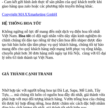
- Cam kết gửi hình ảnh thực tế sản phẩm của quý khách trước khi
giao hàng qua zalo hoặc các phương tiện truyền thông khác.
Copyright MAXXmarketing GmbH
HỆ THỐNG HOA TỐT
Không ngừng nỗ lực để mang đến một dịch vụ điện hoa tốt nhất
Việt Nam.
Hoa tốt
có đội ngũ nhân viên dày dặn kinh nghiệm do
chính chúng tôi đào tạo riêng từ thợ cắm hoa đến shiper được đào
tạo bài bản luôn tận tâm phục vụ quý khách hàng, chúng tôi tự hào
mang đến cho quý khách hàng một mạng lưới phục vụ rộng khắp,
chuyển phát hơn 30 đơn hàng mỗi ngày tại Hà Nội, cùng với 65 đại
lý trên 63 tỉnh thành tại Việt Nam.
GIÁ THÀNH CẠNH TRANH
Nhờ hợp tác với người trồng hoa tại Đà Lạt, Sapa, Mê Linh, Tây
Tựu, ... mà chúng tôi luôn có nguồn hoa đầy đủ nhất, giá thành vừa
phải hợp với mọi đối tượng khách hàng. Vườn trồng hoa của chúng
tôi được ký hợp đồng riêng, hoa được chăm sóc cách đặc biệt nhằm
đảm bảo chất lượng tốt nhất, giá thành tốt nhất hiện nay.