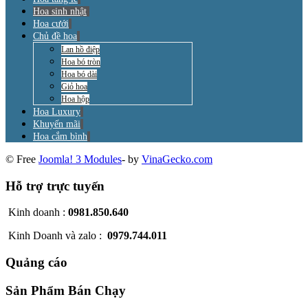
Hoa sinh nhật
Hoa cưới
Chủ đề hoa
Lan hồ điệp
Hoa bó tròn
Hoa bó dài
Giỏ hoa
Hoa hộp
Hoa Luxury
Khuyến mãi
Hoa cắm bình
© Free
Joomla! 3 Modules
- by
VinaGecko.com
Hỗ trợ trực tuyến
Kinh doanh :
0981.850.640
Kinh Doanh và zalo :
0979.744.011
Quảng cáo
Sản Phẩm Bán Chạy