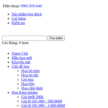
Điện thoại:
0981.850.640
Sản phẩm bạn thích
Giỏ hàng
Kiểm tra
Giỏ Hàng:
0 item
Trang Chủ
Mẫu hoa mới
Khuyến mãi
Chủ đề hoa
Hoa bó tròn
Hoa bó dài
Giỏ hoa
Hoa hộp
Hoa cắm bình
Hoa Khai trương
Giá dưới 200k
Giá từ 201.000 - 500.000đ
Giá từ 501.000 - 1.000.000đ