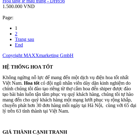
Hoa tang lễ màu trắng - DH656
1.500.000 VND
Page:
1
2
Trang sau
End
Copyright MAXXmarketing GmbH
HỆ THỐNG HOA TỐT
Không ngừng nỗ lực để mang đến một dịch vụ điện hoa tốt nhất
Việt Nam.
Hoa tốt
có đội ngũ nhân viên dày dặn kinh nghiệm do
chính chúng tôi đào tạo riêng từ thợ cắm hoa đến shiper được đào
tạo bài bản luôn tận tâm phục vụ quý khách hàng, chúng tôi tự hào
mang đến cho quý khách hàng một mạng lưới phục vụ rộng khắp,
chuyển phát hơn 30 đơn hàng mỗi ngày tại Hà Nội, cùng với 65 đại
lý trên 63 tỉnh thành tại Việt Nam.
GIÁ THÀNH CẠNH TRANH