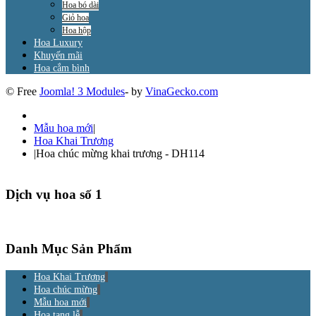
Hoa bó dài
Giỏ hoa
Hoa hộp
Hoa Luxury
Khuyến mãi
Hoa cắm bình
© Free
Joomla! 3 Modules
- by
VinaGecko.com
Mẫu hoa mới
|
Hoa Khai Trương
|
Hoa chúc mừng khai trương - DH114
Dịch vụ hoa số 1
Danh Mục Sản Phẩm
Hoa Khai Trương
Hoa chúc mừng
Mẫu hoa mới
Hoa tang lễ