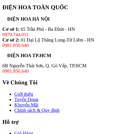
ĐIỆN HOA TOÀN QUỐC
ĐIỆN HOA HÀ NỘI
Cơ sở 1:
65 Trần Phú - Ba Đình - HN
0979.744.011
Cơ sở 2:
01 Đại Lộ Thăng Long-Từ Liêm - HN
0981.850.640
ĐIỆN HOA TP.HCM
6B Nguyễn Thái Sơn, Q. Gò Vấp, TP.HCM
0981.850.640
Về Chúng Tôi
Giới thiệu
Tuyển Dụng
Khuyến Mãi
Chính sách & Quy định
Hỗ trợ
Giỏ Hàng