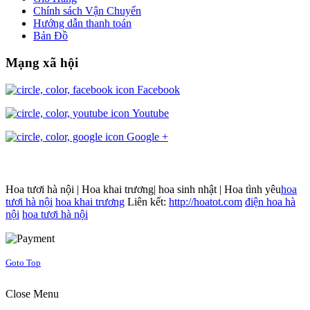
Chính sách Vận Chuyển
Hướng dẫn thanh toán
Bản Đồ
Mạng xã hội
Facebook
Youtube
Google +
Hoa tươi hà nội | Hoa khai trương| hoa sinh nhật | Hoa tình yêu
hoa
tươi hà nội
hoa khai trương
Liên kết:
http://hoatot.com
điện hoa hà
nội
hoa tươi hà nội
Joomla! 3 Templates
Goto Top
Close Menu