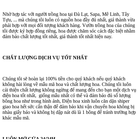
Nhờ hợp tác với người trồng hoa tại Đà Lạt, Sapa, Mê Linh, Tây
Tựu, ... mà chúng tôi luôn có nguồn hoa đầy đủ nhất, giá thành vừa
phải hợp với mọi đối tượng khách hàng. Vườn trồng hoa của chúng
tôi được ký hợp đồng riêng, hoa được chăm sóc cách đặc biệt nhằm
đảm bảo chất lượng tốt nhất, giá thành tốt nhất hiện nay.
CHẤT LƯỢNG DỊCH VỤ TỐT NHẤT
Chúng tôi sẽ hoàn lại 100% tiền cho quý khách nếu quý khách
không hài lòng về mẫu mã hoa và chất lượng hoa. Chúng tôi luôn
cải thiện chất lượng không ngừng để mang đến cho bạn một dịch vụ
điện hoa tốt nhất, giống mẫu nhất có thể và đảm bảo đủ số lượng
bông hoa như trong hình ảnh, Điện hoa xinh luôn căn dặn shiper
giao hoa hết sức cẩn thận để đảm bảo khi vận chuyển hoa không bị
nhàu giấy báo và không bị dập nát dù là 1 bông để tránh trường hợp
khác mẫu mã.
LUÔN MỞ CỬA 24/24H